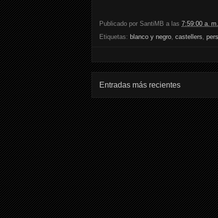
Publicado por
SantiMB
a las
7:59:00 a. m
Etiquetas:
blanco y negro
,
castellers
,
per
Entradas más recientes