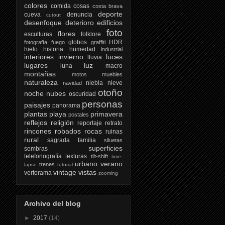
colores
comida
cosas
costa brava
deporte
cueva
denuncia
cutout
desenfoque
deterioro
edificios
foto
flores
esculturas
folklore
globos
HDR
fotografía
fuego
graffiti
hielo
historia
humedad
industrial
interiores
invierno
luces
lluvia
lugares
luz
luna
macro
montañas
motos
muebles
naturaleza
niebla
nieve
navidad
otoño
noche
nubes
oscuridad
personas
paisajes
panorama
plantas
playa
primavera
postales
reflejos
religión
reportaje
retrato
rincones
robados
rocas
ruinas
rural
sagrada familia
siluetas
superficies
sombras
telefonografía
texturas
tilt-shift
time-
urbano
verano
trenes
lapse
tutorial
vintage
vistas
vertorama
zooming
Archivo del blog
►
2017
(14)