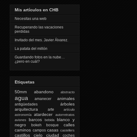
Mis artículos en CHB
Necesitas una web
Recuperando las vacaciones
perdidas
Invitado del mes. Javier Álvarez.
La patata del millón
Guardando fotos en la nube…
¿pero en cuál?
Etiquetas
50mm
abandono
abstracto
agua
animales
amanecer
árboles
antigüedades
arquitectura
arte
artículo
atardecer
astronomía
autorretratos
barcos
blanco y
aviones
bebida
negro
calles
bokeh
bosque
caminos
casas
campos
castellers
castillos
cielo
ciudad
coches