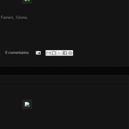
Farners, Girona.
.
0 comentarios