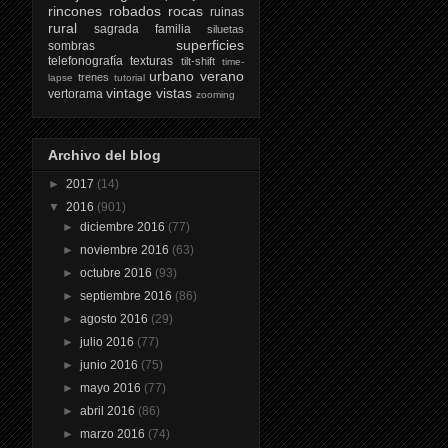
rincones
robados
rocas
ruinas
rural
sagrada familia
siluetas
superficies
sombras
telefonografía
texturas
tilt-shift
time-
urbano
verano
trenes
lapse
tutorial
vintage
vistas
vertorama
zooming
Archivo del blog
►
2017
(14)
▼
2016
(901)
►
diciembre 2016
(77)
►
noviembre 2016
(63)
►
octubre 2016
(93)
►
septiembre 2016
(86)
►
agosto 2016
(29)
►
julio 2016
(77)
►
junio 2016
(75)
►
mayo 2016
(77)
►
abril 2016
(86)
►
marzo 2016
(74)