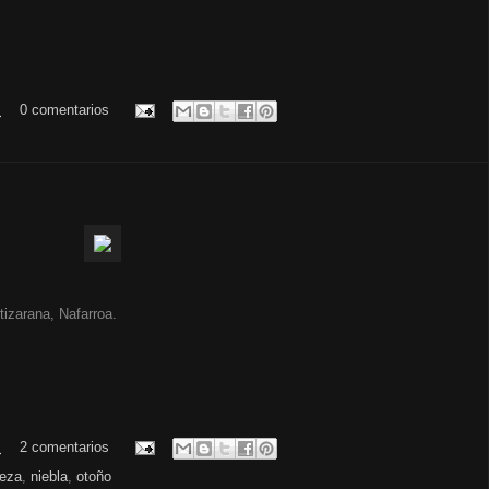
.
0 comentarios
tizarana, Nafarroa.
.
2 comentarios
leza
,
niebla
,
otoño