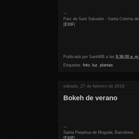
---
Parc de Sant Salvador - Santa Coloma de 
[
EXIF
]
Publicado por
SantiMB
a las
9:36:00 a. m
Etiquetas:
foto
,
luz
,
plantas
sábado, 27 de febrero de 2016
Bokeh de verano
---
Santa Perpètua de Mogoda, Barcelona.
[
EXIF
]