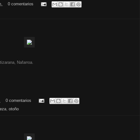
m.
0 comentarios
tizarana, Nafarroa.
.
0 comentarios
leza
,
otoño