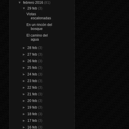
▼
febrero 2016
(81)
▼
29 feb
(3)
Vistas
escalonadas
En un rincón del
bosque
El camino del
agua
►
28 feb
(3)
►
27 feb
(3)
►
26 feb
(3)
►
25 feb
(3)
►
24 feb
(3)
►
23 feb
(3)
►
22 feb
(3)
►
21 feb
(3)
►
20 feb
(3)
►
19 feb
(3)
►
18 feb
(3)
►
17 feb
(3)
►
16 feb
(3)