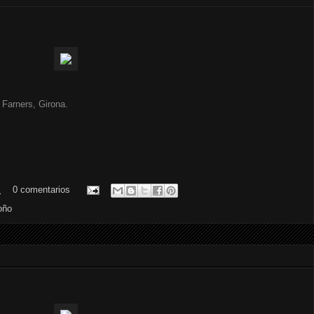
Farners, Girona.
.
0 comentarios
oño