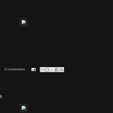
.
0 comentarios
e