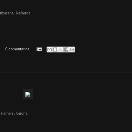
tizarana, Nafarroa.
.
0 comentarios
Farners, Girona.