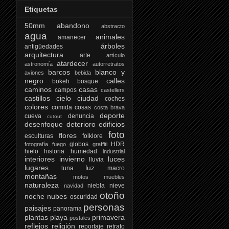
Etiquetas
50mm
abandono
abstracto
agua
animales
amanecer
árboles
antigüedades
arquitectura
arte
artículo
atardecer
astronomía
autorretratos
barcos
blanco y
aviones
bebida
negro
calles
bokeh
bosque
caminos
casas
campos
castellers
castillos
cielo
ciudad
coches
colores
comida
cosas
costa brava
deporte
cueva
denuncia
cutout
desenfoque
deterioro
edificios
foto
flores
esculturas
folklore
globos
HDR
fotografía
fuego
graffiti
hielo
historia
humedad
industrial
interiores
invierno
luces
lluvia
lugares
luz
luna
macro
montañas
motos
muebles
naturaleza
niebla
nieve
navidad
otoño
noche
nubes
oscuridad
personas
paisajes
panorama
plantas
playa
primavera
postales
reflejos
religión
reportaje
retrato