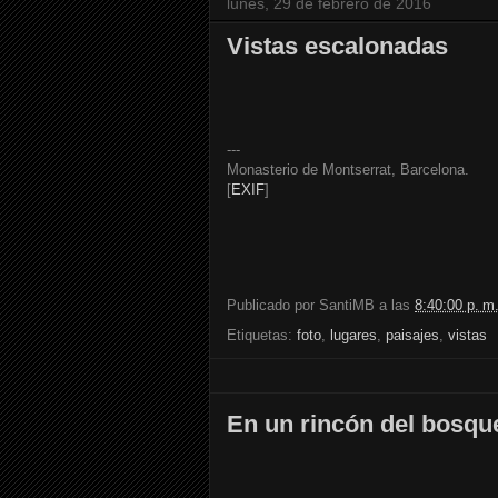
lunes, 29 de febrero de 2016
Vistas escalonadas
---
Monasterio de Montserrat, Barcelona.
[
EXIF
]
Publicado por
SantiMB
a las
8:40:00 p. m
Etiquetas:
foto
,
lugares
,
paisajes
,
vistas
En un rincón del bosqu