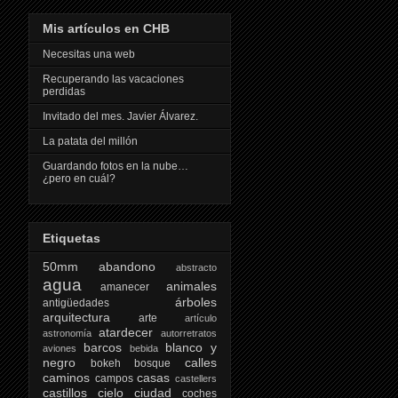
Mis artículos en CHB
Necesitas una web
Recuperando las vacaciones
perdidas
Invitado del mes. Javier Álvarez.
La patata del millón
Guardando fotos en la nube…
¿pero en cuál?
Etiquetas
50mm
abandono
abstracto
agua
animales
amanecer
árboles
antigüedades
arquitectura
arte
artículo
atardecer
astronomía
autorretratos
barcos
blanco y
aviones
bebida
negro
calles
bokeh
bosque
caminos
casas
campos
castellers
castillos
cielo
ciudad
coches