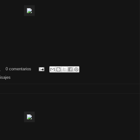
.
0 comentarios
isajes