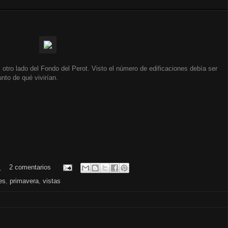
 otro lado del Fondo del Perot. Visto el número de edificaciones debía ser
nto de qué vivirían.
.
2 comentarios
es
,
primavera
,
vistas