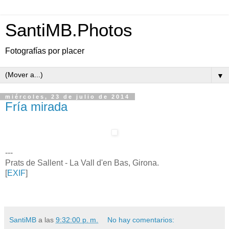
SantiMB.Photos
Fotografías por placer
▼
miércoles, 23 de julio de 2014
Fría mirada
---
Prats de Sallent - La Vall d'en Bas, Girona.
[
EXIF
]
SantiMB
a las
9:32:00 p. m.
No hay comentarios: