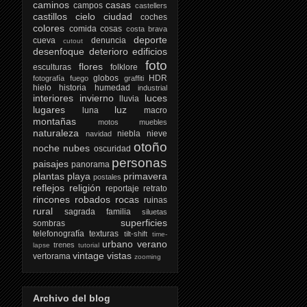
caminos
casas
campos
castellers
castillos
cielo
ciudad
coches
colores
comida
cosas
costa brava
deporte
cueva
denuncia
cutout
desenfoque
deterioro
edificios
foto
flores
esculturas
folklore
globos
HDR
fotografía
fuego
graffiti
hielo
historia
humedad
industrial
interiores
invierno
luces
lluvia
lugares
luz
luna
macro
montañas
motos
muebles
naturaleza
niebla
nieve
navidad
otoño
noche
nubes
oscuridad
personas
paisajes
panorama
plantas
playa
primavera
postales
reflejos
religión
reportaje
retrato
rincones
robados
rocas
ruinas
rural
sagrada familia
siluetas
superficies
sombras
telefonografía
texturas
tilt-shift
time-
urbano
verano
trenes
lapse
tutorial
vintage
vistas
vertorama
zooming
Archivo del blog