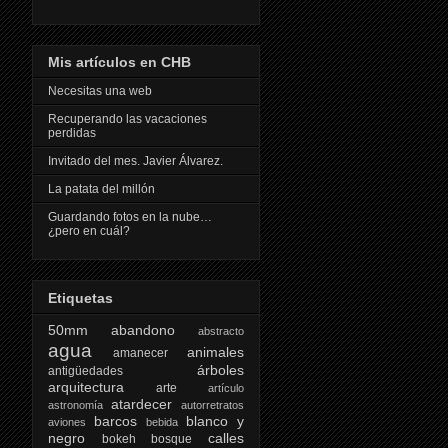
Mis artículos en CHB
Necesitas una web
Recuperando las vacaciones
perdidas
Invitado del mes. Javier Álvarez.
La patata del millón
Guardando fotos en la nube…
¿pero en cuál?
Etiquetas
50mm
abandono
abstracto
agua
animales
amanecer
árboles
antigüedades
arquitectura
arte
artículo
atardecer
astronomía
autorretratos
barcos
blanco y
aviones
bebida
negro
calles
bokeh
bosque