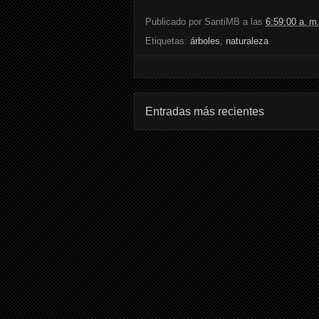
Publicado por
SantiMB
a las
6:59:00 a. m
Etiquetas:
árboles
,
naturaleza
Entradas más recientes