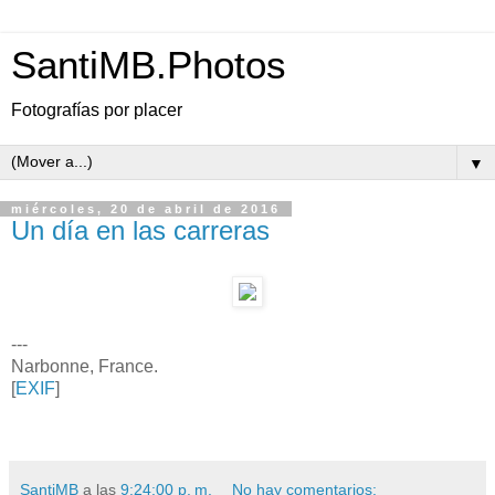
SantiMB.Photos
Fotografías por placer
▼
miércoles, 20 de abril de 2016
Un día en las carreras
---
Narbonne, France.
[
EXIF
]
SantiMB
a las
9:24:00 p. m.
No hay comentarios: