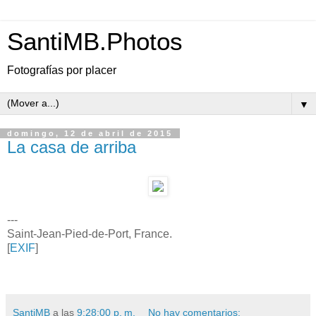
SantiMB.Photos
Fotografías por placer
▼
domingo, 12 de abril de 2015
La casa de arriba
---
Saint-Jean-Pied-de-Port, France.
[
EXIF
]
SantiMB
a las
9:28:00 p. m.
No hay comentarios: