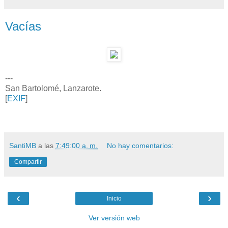
Vacías
---
San Bartolomé, Lanzarote.
[
EXIF
]
SantiMB
a las
7:49:00 a. m.
No hay comentarios:
Compartir
‹
›
Inicio
Ver versión web