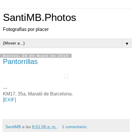
SantiMB.Photos
Fotografías por placer
▼
martes, 20 de mayo de 2014
Pantorrillas
---
KM17, 35a. Marató de Barcelona.
[
EXIF
]
SantiMB
a las
8:51:00 p. m.
1 comentario: