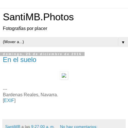
SantiMB.Photos
Fotografías por placer
▼
domingo, 25 de diciembre de 2016
En el suelo
---
Bardenas Reales, Navarra.
[
EXIF
]
SantiMB
a las
9:27:00 a. m.
No hay comentarios: