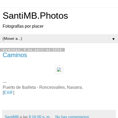
SantiMB.Photos
Fotografías por placer
▼
domingo, 5 de abril de 2015
Caminos
---
Puerto de Ibañeta - Roncesvalles, Navarra.
[
EXIF
]
SantiMB
a las
9:16:00 p. m.
No hay comentarios: