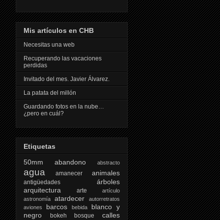
Mis artículos en CHB
Necesitas una web
Recuperando las vacaciones
perdidas
Invitado del mes. Javier Álvarez.
La patata del millón
Guardando fotos en la nube…
¿pero en cuál?
Etiquetas
50mm
abandono
abstracto
agua
animales
amanecer
árboles
antigüedades
arquitectura
arte
artículo
atardecer
astronomía
autorretratos
barcos
blanco y
aviones
bebida
negro
calles
bokeh
bosque