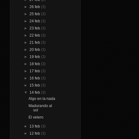
►
26 feb
(3)
►
25 feb
(3)
►
24 feb
(3)
►
23 feb
(3)
►
22 feb
(3)
►
21 feb
(3)
►
20 feb
(3)
►
19 feb
(3)
►
18 feb
(3)
►
17 feb
(3)
►
16 feb
(3)
►
15 feb
(3)
▼
14 feb
(3)
Algo en la nada
Madurando al
sol
El velero
►
13 feb
(3)
►
12 feb
(3)