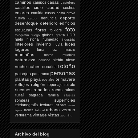
caminos
casas
campos
castellers
castillos
cielo
ciudad
coches
colores
comida
cosas
costa brava
deporte
cueva
denuncia
cutout
desenfoque
deterioro
edificios
foto
flores
esculturas
folklore
globos
HDR
fotografía
fuego
graffiti
hielo
historia
humedad
industrial
interiores
invierno
luces
lluvia
lugares
luz
luna
macro
montañas
motos
muebles
naturaleza
niebla
nieve
navidad
otoño
noche
nubes
oscuridad
personas
paisajes
panorama
plantas
playa
primavera
postales
reflejos
religión
reportaje
retrato
rincones
robados
rocas
ruinas
rural
sagrada familia
siluetas
superficies
sombras
telefonografía
texturas
tilt-shift
time-
urbano
verano
trenes
lapse
tutorial
vintage
vistas
vertorama
zooming
Archivo del blog