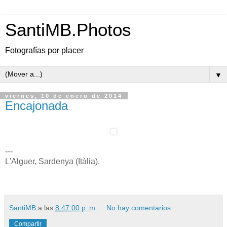
SantiMB.Photos
Fotografías por placer
▼
viernes, 10 de enero de 2014
Encajonada
---
L'Alguer, Sardenya (Itàlia).
SantiMB
a las
8:47:00 p. m.
No hay comentarios:
Compartir