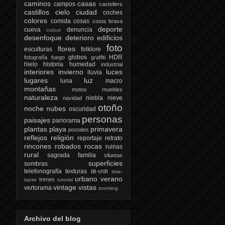
caminos
casas
campos
castellers
castillos
cielo
ciudad
coches
colores
comida
cosas
costa brava
deporte
cueva
denuncia
cutout
desenfoque
deterioro
edificios
foto
flores
esculturas
folklore
globos
HDR
fotografía
fuego
graffiti
hielo
historia
humedad
industrial
interiores
invierno
luces
lluvia
lugares
luz
luna
macro
montañas
motos
muebles
naturaleza
niebla
nieve
navidad
otoño
noche
nubes
oscuridad
personas
paisajes
panorama
plantas
playa
primavera
postales
reflejos
religión
reportaje
retrato
rincones
robados
rocas
ruinas
rural
sagrada familia
siluetas
superficies
sombras
telefonografía
texturas
tilt-shift
time-
urbano
verano
trenes
lapse
tutorial
vintage
vistas
vertorama
zooming
Archivo del blog