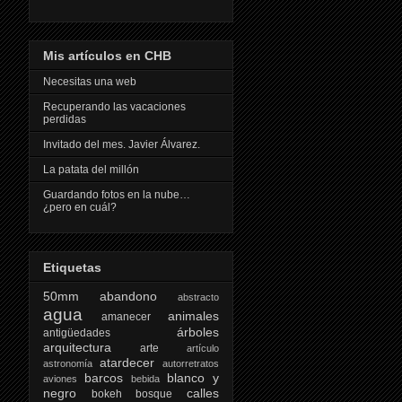
Mis artículos en CHB
Necesitas una web
Recuperando las vacaciones
perdidas
Invitado del mes. Javier Álvarez.
La patata del millón
Guardando fotos en la nube…
¿pero en cuál?
Etiquetas
50mm
abandono
abstracto
agua
animales
amanecer
árboles
antigüedades
arquitectura
arte
artículo
atardecer
astronomía
autorretratos
barcos
blanco y
aviones
bebida
negro
calles
bokeh
bosque