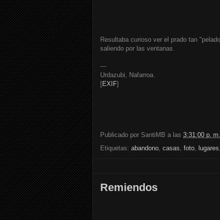
Resultaba curioso ver el prado tan "pelado
saliendo por las ventanas.
---
Urdazubi, Nafarroa.
[
EXIF
]
Publicado por
SantiMB
a las
3:31:00 p. m
Etiquetas:
abandono
,
casas
,
foto
,
lugares
Remiendos