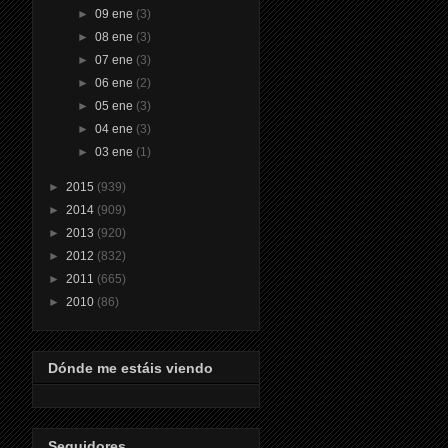
►
09 ene
(3)
►
08 ene
(3)
►
07 ene
(3)
►
06 ene
(2)
►
05 ene
(3)
►
04 ene
(3)
►
03 ene
(1)
►
2015
(939)
►
2014
(909)
►
2013
(920)
►
2012
(832)
►
2011
(665)
►
2010
(86)
Dónde me estáis viendo
Seguidores