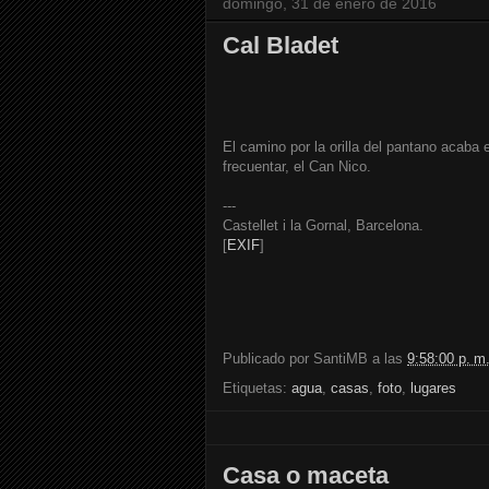
domingo, 31 de enero de 2016
Cal Bladet
El camino por la orilla del pantano acaba 
frecuentar, el Can Nico.
---
Castellet i la Gornal, Barcelona.
[
EXIF
]
Publicado por
SantiMB
a las
9:58:00 p. m
Etiquetas:
agua
,
casas
,
foto
,
lugares
Casa o maceta