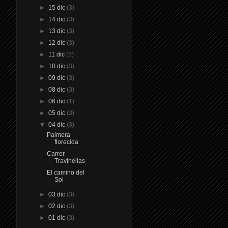
►
15 dic
(3)
►
14 dic
(3)
►
13 dic
(3)
►
12 dic
(3)
►
11 dic
(3)
►
10 dic
(3)
►
09 dic
(3)
►
08 dic
(3)
►
06 dic
(1)
►
05 dic
(3)
▼
04 dic
(3)
Palmera
florecida
Carrer
Travinellas
El camino del
Sol
►
03 dic
(3)
►
02 dic
(3)
►
01 dic
(3)