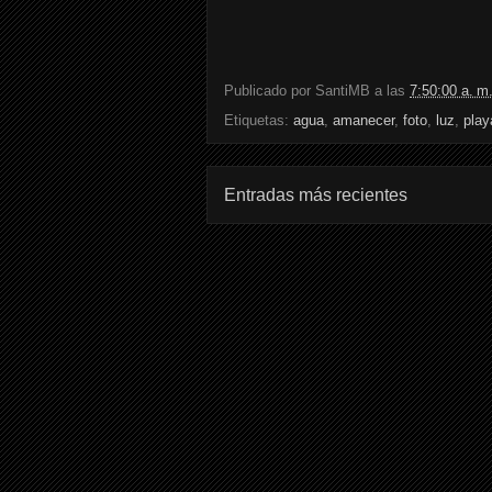
Publicado por
SantiMB
a las
7:50:00 a. m
Etiquetas:
agua
,
amanecer
,
foto
,
luz
,
play
Entradas más recientes