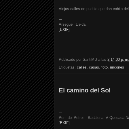
Viejas calles de pueblo que dan cobijo del 
---
Arsèguel, Lleida.
[
EXIF
]
Publicado por
SantiMB
a las
2:14:00 p. m
Etiquetas:
calles
,
casas
,
foto
,
rincones
El camino del Sol
---
Pont del Petroli - Badalona. V Quedada N
[
EXIF
]