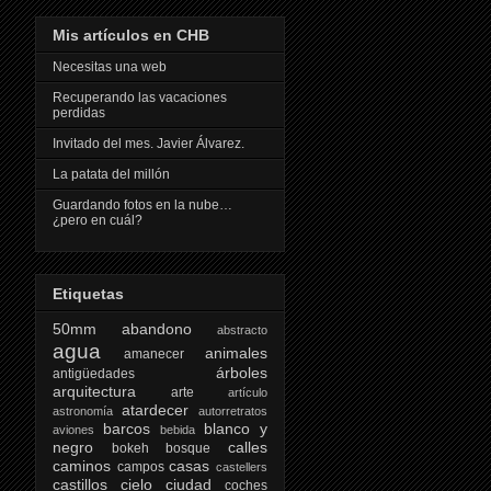
Mis artículos en CHB
Necesitas una web
Recuperando las vacaciones
perdidas
Invitado del mes. Javier Álvarez.
La patata del millón
Guardando fotos en la nube…
¿pero en cuál?
Etiquetas
50mm
abandono
abstracto
agua
animales
amanecer
árboles
antigüedades
arquitectura
arte
artículo
atardecer
astronomía
autorretratos
barcos
blanco y
aviones
bebida
negro
calles
bokeh
bosque
caminos
casas
campos
castellers
castillos
cielo
ciudad
coches