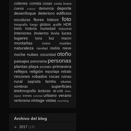
colores
comida
cosas
costa brava
deporte
cueva
denuncia
cutout
desenfoque
deterioro
edificios
foto
flores
esculturas
folklore
globos
HDR
fotografía
fuego
graffiti
hielo
historia
humedad
industrial
interiores
invierno
luces
lluvia
lugares
luz
luna
macro
montañas
motos
muebles
naturaleza
niebla
nieve
navidad
otoño
noche
nubes
oscuridad
personas
paisajes
panorama
plantas
playa
primavera
postales
reflejos
religión
reportaje
retrato
rincones
robados
rocas
ruinas
rural
sagrada familia
siluetas
superficies
sombras
telefonografía
texturas
tilt-shift
time-
urbano
verano
trenes
lapse
tutorial
vintage
vistas
vertorama
zooming
Archivo del blog
►
2017
(14)