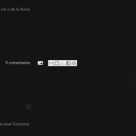
sol o de la lluvia.
.
0 comentarios
acional Sonystas