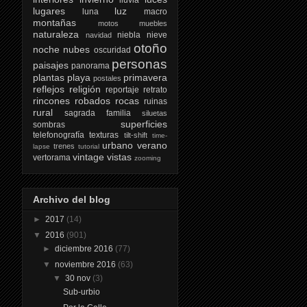
lugares
luz
luna
macro
montañas
motos
muebles
naturaleza
niebla
nieve
navidad
otoño
noche
nubes
oscuridad
personas
paisajes
panorama
plantas
playa
primavera
postales
reflejos
religión
reportaje
retrato
rincones
robados
rocas
ruinas
rural
sagrada familia
siluetas
superficies
sombras
telefonografía
texturas
tilt-shift
time-
urbano
verano
trenes
lapse
tutorial
vintage
vistas
vertorama
zooming
Archivo del blog
►
2017
(14)
▼
2016
(901)
►
diciembre 2016
(77)
▼
noviembre 2016
(63)
▼
30 nov
(3)
Sub-urbio