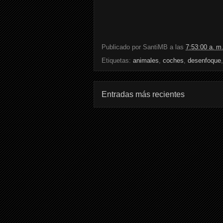
Publicado por
SantiMB
a las
7:53:00 a. m
Etiquetas:
animales
,
coches
,
desenfoque
Entradas más recientes