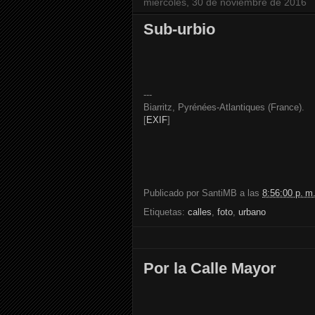
miércoles, 30 de noviembre de 2016
Sub-urbio
---
Biarritz, Pyrénées-Atlantiques (France).
[
EXIF
]
Publicado por
SantiMB
a las
8:56:00 p. m
Etiquetas:
calles
,
foto
,
urbano
Por la Calle Mayor