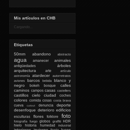
Mis artículos en CHB
Cargando...
Etiquetas
50mm
abandono
abstracto
agua
animales
amanecer
árboles
antigüedades
arquitectura
arte
artículo
atardecer
astronomía
autorretratos
barcos
blanco y
aviones
bebida
negro
calles
bokeh
bosque
caminos
casas
campos
castellers
castillos
cielo
ciudad
coches
colores
comida
cosas
costa brava
deporte
cueva
denuncia
cutout
desenfoque
deterioro
edificios
foto
flores
esculturas
folklore
globos
HDR
fotografía
fuego
graffiti
hielo
historia
humedad
industrial
interiores
invierno
luces
lluvia