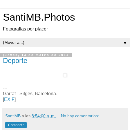
SantiMB.Photos
Fotografías por placer
▼
jueves, 13 de marzo de 2014
Deporte
---
Garraf - Sitges, Barcelona.
[
EXIF
]
SantiMB
a las
8:54:00 p. m.
No hay comentarios:
Compartir