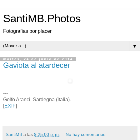
SantiMB.Photos
Fotografías por placer
▼
martes, 24 de junio de 2014
Gaviota al atardecer
---
Golfo Aranci, Sardegna (Italia).
[
EXIF
]
SantiMB
a las
9:25:00 p. m.
No hay comentarios: