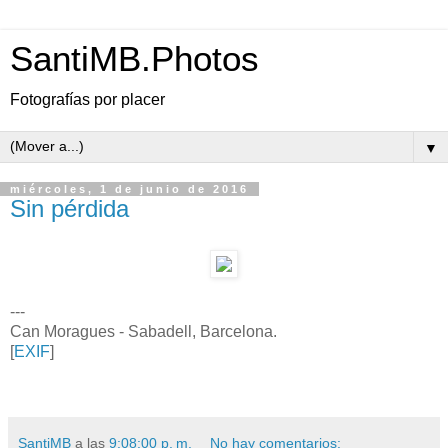
SantiMB.Photos
Fotografías por placer
▼
miércoles, 1 de junio de 2016
Sin pérdida
---
Can Moragues - Sabadell, Barcelona.
[
EXIF
]
SantiMB
a las
9:08:00 p. m.
No hay comentarios: