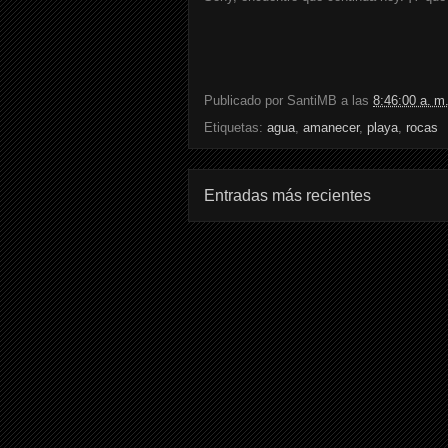
Publicado por
SantiMB
a las
8:46:00 a. m
Etiquetas:
agua
,
amanecer
,
playa
,
rocas
Entradas más recientes