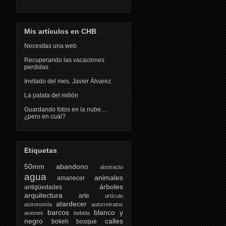
Mis artículos en CHB
Necesitas una web
Recuperando las vacaciones
perdidas
Invitado del mes. Javier Álvarez.
La patata del millón
Guardando fotos en la nube…
¿pero en cuál?
Etiquetas
50mm
abandono
abstracto
agua
animales
amanecer
árboles
antigüedades
arquitectura
arte
artículo
atardecer
astronomía
autorretratos
barcos
blanco y
aviones
bebida
negro
calles
bokeh
bosque