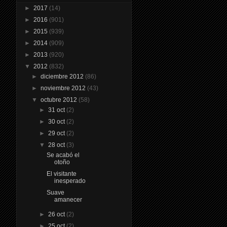
►
2017
(14)
►
2016
(901)
►
2015
(939)
►
2014
(909)
►
2013
(920)
▼
2012
(832)
►
diciembre 2012
(86)
►
noviembre 2012
(43)
▼
octubre 2012
(58)
►
31 oct
(2)
►
30 oct
(2)
►
29 oct
(2)
▼
28 oct
(3)
Se acabó el
otoño
El visitante
inesperado
Suave
amanecer
►
26 oct
(2)
►
25 oct
(2)