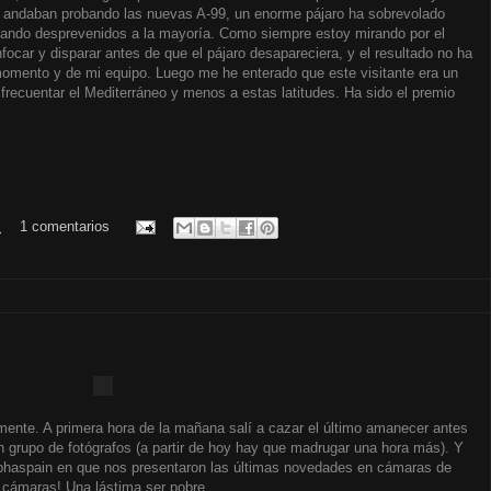
s andaban probando las nuevas A-99, un enorme pájaro ha sobrevolado
llando desprevenidos a la mayoría. Como siempre estoy mirando por el
nfocar y disparar antes de que el pájaro desapareciera, y el resultado no ha
momento y de mi equipo. Luego me he enterado que este visitante era un
 frecuentar el Mediterráneo y menos a estas latitudes. Ha sido el premio
.
1 comentarios
mente. A primera hora de la mañana salí a cazar el último amanecer antes
un grupo de fotógrafos (a partir de hoy hay que madrugar una hora más). Y
lphaspain en que nos presentaron las últimas novedades en cámaras de
 cámaras! Una lástima ser pobre...