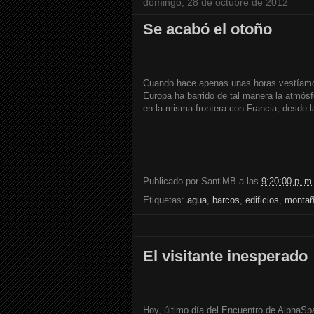
domingo, 28 de octubre de 2012
Se acabó el otoño
Cuando hace apenas unas horas vestíamos 
Europa ha barrido de tal manera la atmósf
en la misma frontera con Francia, desde l
Publicado por
SantiMB
a las
9:20:00 p. m
Etiquetas:
agua
,
barcos
,
edificios
,
monta
El visitante inesperado
Hoy, último día del Encuentro de AlphaSp