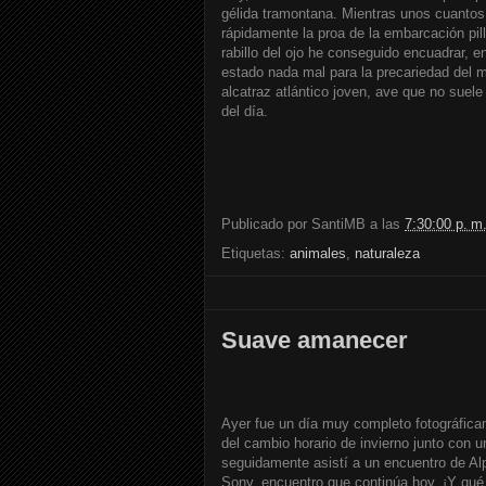
gélida tramontana. Mientras unos cuanto
rápidamente la proa de la embarcación pi
rabillo del ojo he conseguido encuadrar, e
estado nada mal para la precariedad del 
alcatraz atlántico joven, ave que no suele
del día.
Publicado por
SantiMB
a las
7:30:00 p. m
Etiquetas:
animales
,
naturaleza
Suave amanecer
Ayer fue un día muy completo fotográfica
del cambio horario de invierno junto con 
seguidamente asistí a un encuentro de A
Sony, encuentro que continúa hoy. ¡Y qué