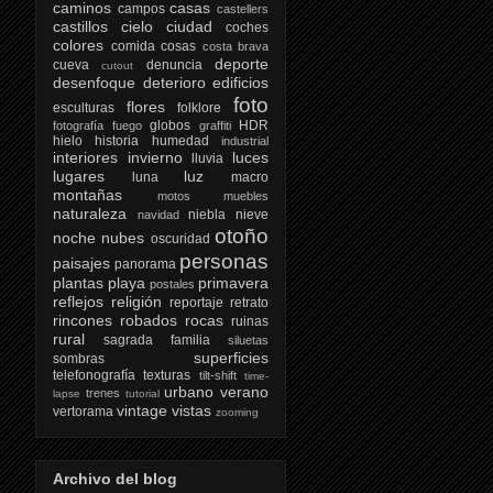
caminos
casas
campos
castellers
castillos
cielo
ciudad
coches
colores
comida
cosas
costa brava
deporte
cueva
denuncia
cutout
desenfoque
deterioro
edificios
foto
flores
esculturas
folklore
globos
HDR
fotografía
fuego
graffiti
hielo
historia
humedad
industrial
interiores
invierno
luces
lluvia
lugares
luz
luna
macro
montañas
motos
muebles
naturaleza
niebla
nieve
navidad
otoño
noche
nubes
oscuridad
personas
paisajes
panorama
plantas
playa
primavera
postales
reflejos
religión
reportaje
retrato
rincones
robados
rocas
ruinas
rural
sagrada familia
siluetas
superficies
sombras
telefonografía
texturas
tilt-shift
time-
urbano
verano
trenes
lapse
tutorial
vintage
vistas
vertorama
zooming
Archivo del blog