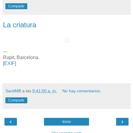
Compartir
La criatura
---
Rupit, Barcelona.
[
EXIF
]
SantiMB
a las
9:41:00 a. m.
No hay comentarios:
Compartir
‹
›
Inicio
Ver versión web