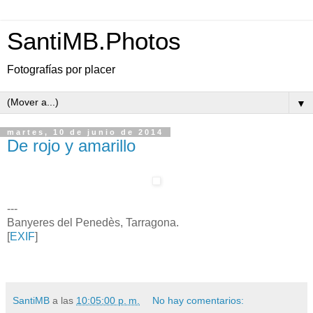
SantiMB.Photos
Fotografías por placer
▼
martes, 10 de junio de 2014
De rojo y amarillo
---
Banyeres del Penedès, Tarragona.
[
EXIF
]
SantiMB
a las
10:05:00 p. m.
No hay comentarios: