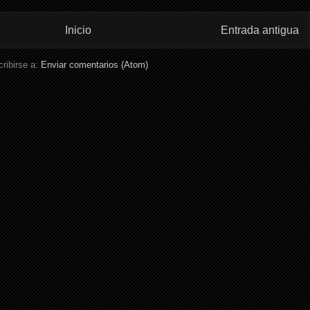
Inicio
Entrada antigua
ribirse a:
Enviar comentarios (Atom)