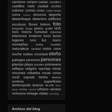
caminos
casas
campos
castellers
castillos
cielo
ciudad
coches
colores
comida
cosas
costa brava
deporte
cueva
denuncia
cutout
desenfoque
deterioro
edificios
foto
flores
esculturas
folklore
globos
HDR
fotografía
fuego
graffiti
hielo
historia
humedad
industrial
interiores
invierno
luces
lluvia
lugares
luz
luna
macro
montañas
motos
muebles
naturaleza
niebla
nieve
navidad
otoño
noche
nubes
oscuridad
personas
paisajes
panorama
plantas
playa
primavera
postales
reflejos
religión
reportaje
retrato
rincones
robados
rocas
ruinas
rural
sagrada familia
siluetas
superficies
sombras
telefonografía
texturas
tilt-shift
time-
urbano
verano
trenes
lapse
tutorial
vintage
vistas
vertorama
zooming
Archivo del blog