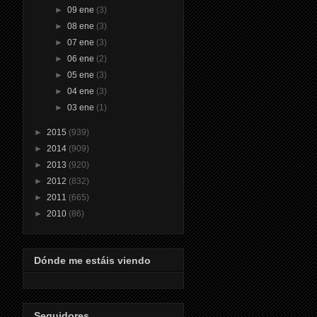
►
09 ene
(3)
►
08 ene
(3)
►
07 ene
(3)
►
06 ene
(2)
►
05 ene
(3)
►
04 ene
(3)
►
03 ene
(1)
►
2015
(939)
►
2014
(909)
►
2013
(920)
►
2012
(832)
►
2011
(665)
►
2010
(86)
Dónde me estáis viendo
Seguidores