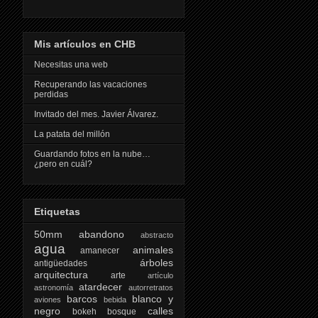
Mis artículos en CHB
Necesitas una web
Recuperando las vacaciones
perdidas
Invitado del mes. Javier Álvarez.
La patata del millón
Guardando fotos en la nube…
¿pero en cuál?
Etiquetas
50mm
abandono
abstracto
agua
animales
amanecer
árboles
antigüedades
arquitectura
arte
artículo
atardecer
astronomía
autorretratos
barcos
blanco y
aviones
bebida
negro
calles
bokeh
bosque