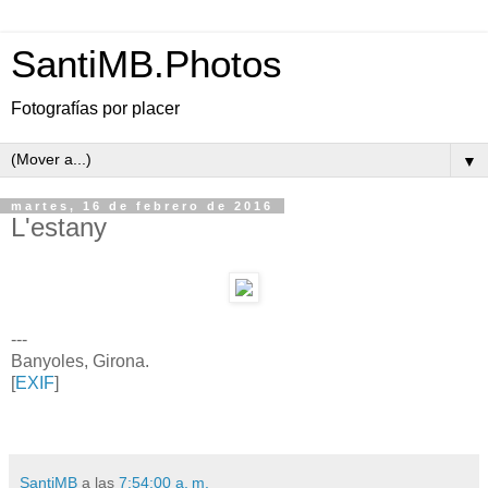
SantiMB.Photos
Fotografías por placer
▼
martes, 16 de febrero de 2016
L'estany
---
Banyoles, Girona.
[
EXIF
]
SantiMB
a las
7:54:00 a. m.