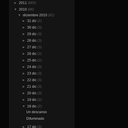
►
2011
(665)
▼
2010
(86)
▼
diciembre 2010
(82)
►
31 dic
(2)
►
30 dic
(3)
►
29 dic
(3)
►
28 dic
(3)
►
27 dic
(3)
►
26 dic
(2)
►
25 dic
(2)
►
24 dic
(3)
►
23 dic
(3)
►
22 dic
(3)
►
21 dic
(3)
►
20 dic
(3)
►
19 dic
(2)
▼
18 dic
(2)
Un descanso
Difuminado
►
17 dic
(3)