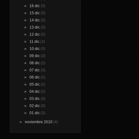
►
16 dic
(3)
►
15 dic
(3)
►
14 dic
(3)
►
13 dic
(3)
►
12 dic
(2)
►
11 dic
(2)
►
10 dic
(3)
►
09 dic
(3)
►
08 dic
(2)
►
07 dic
(3)
►
06 dic
(2)
►
05 dic
(2)
►
04 dic
(2)
►
03 dic
(3)
►
02 dic
(3)
►
01 dic
(3)
►
noviembre 2010
(4)