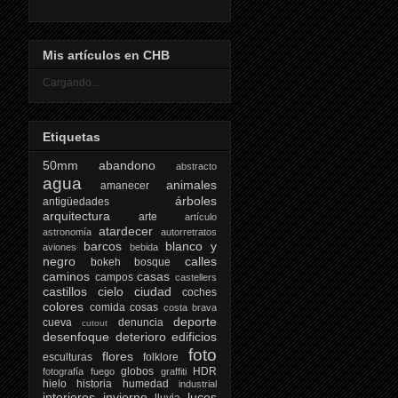
Mis artículos en CHB
Cargando...
Etiquetas
50mm
abandono
abstracto
agua
animales
amanecer
árboles
antigüedades
arquitectura
arte
artículo
atardecer
astronomía
autorretratos
barcos
blanco y
aviones
bebida
negro
calles
bokeh
bosque
caminos
casas
campos
castellers
castillos
cielo
ciudad
coches
colores
comida
cosas
costa brava
deporte
cueva
denuncia
cutout
desenfoque
deterioro
edificios
foto
flores
esculturas
folklore
globos
HDR
fotografía
fuego
graffiti
hielo
historia
humedad
industrial
interiores
invierno
luces
lluvia