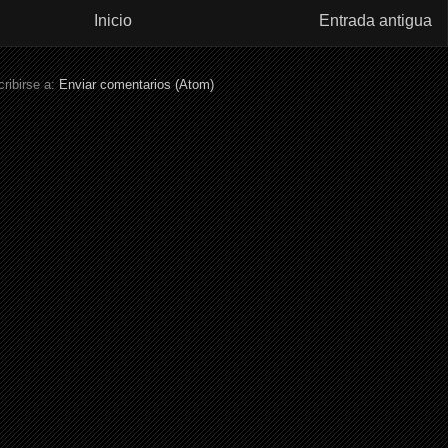
Inicio
Entrada antigua
ribirse a:
Enviar comentarios (Atom)