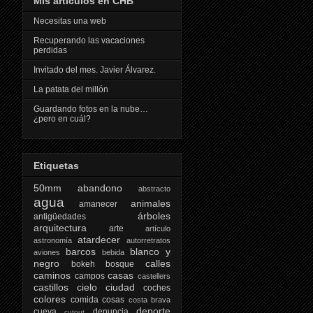
Mis artículos en CHB
Necesitas una web
Recuperando las vacaciones
perdidas
Invitado del mes. Javier Álvarez.
La patata del millón
Guardando fotos en la nube…
¿pero en cuál?
Etiquetas
50mm
abandono
abstracto
agua
animales
amanecer
árboles
antigüedades
arquitectura
arte
artículo
atardecer
astronomía
autorretratos
barcos
blanco y
aviones
bebida
negro
calles
bokeh
bosque
caminos
casas
campos
castellers
castillos
cielo
ciudad
coches
colores
comida
cosas
costa brava
deporte
cueva
denuncia
cutout