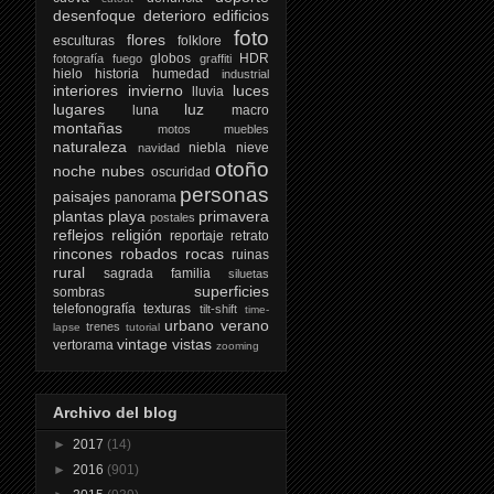
desenfoque
deterioro
edificios
foto
flores
esculturas
folklore
globos
HDR
fotografía
fuego
graffiti
hielo
historia
humedad
industrial
interiores
invierno
luces
lluvia
lugares
luz
luna
macro
montañas
motos
muebles
naturaleza
niebla
nieve
navidad
otoño
noche
nubes
oscuridad
personas
paisajes
panorama
plantas
playa
primavera
postales
reflejos
religión
reportaje
retrato
rincones
robados
rocas
ruinas
rural
sagrada familia
siluetas
superficies
sombras
telefonografía
texturas
tilt-shift
time-
urbano
verano
trenes
lapse
tutorial
vintage
vistas
vertorama
zooming
Archivo del blog
►
2017
(14)
►
2016
(901)