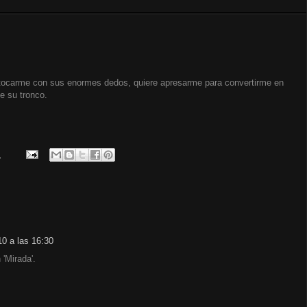
e tocarme con sus enormes dedos, quiere apresarme para convertirme en
e su tronco.
.
0 a las 16:30
'Mirada'.