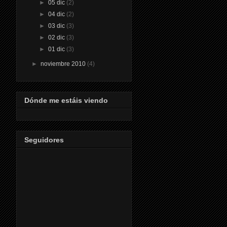
►
05 dic
(2)
►
04 dic
(2)
►
03 dic
(3)
►
02 dic
(3)
►
01 dic
(3)
►
noviembre 2010
(4)
Dónde me estáis viendo
Seguidores