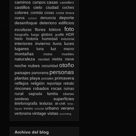
caminos
casas
campos
castellers
castillos
cielo
ciudad
coches
colores
comida
cosas
costa brava
deporte
cueva
denuncia
cutout
desenfoque
deterioro
edificios
foto
flores
esculturas
folklore
globos
HDR
fotografía
fuego
graffiti
hielo
historia
humedad
industrial
interiores
invierno
luces
lluvia
lugares
luz
luna
macro
montañas
motos
muebles
naturaleza
niebla
nieve
navidad
otoño
noche
nubes
oscuridad
personas
paisajes
panorama
plantas
playa
primavera
postales
reflejos
religión
reportaje
retrato
rincones
robados
rocas
ruinas
rural
sagrada familia
siluetas
superficies
sombras
telefonografía
texturas
tilt-shift
time-
urbano
verano
trenes
lapse
tutorial
vintage
vistas
vertorama
zooming
Archivo del blog