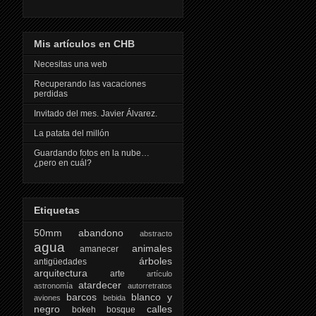
Mis artículos en CHB
Necesitas una web
Recuperando las vacaciones
perdidas
Invitado del mes. Javier Álvarez.
La patata del millón
Guardando fotos en la nube…
¿pero en cuál?
Etiquetas
50mm
abandono
abstracto
agua
animales
amanecer
árboles
antigüedades
arquitectura
arte
artículo
atardecer
astronomía
autorretratos
barcos
blanco y
aviones
bebida
negro
calles
bokeh
bosque