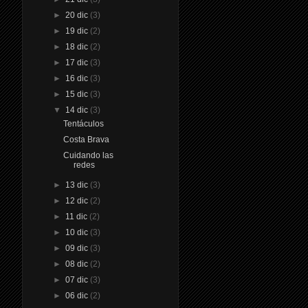
►
20 dic
(3)
►
19 dic
(2)
►
18 dic
(2)
►
17 dic
(3)
►
16 dic
(3)
►
15 dic
(3)
▼
14 dic
(3)
Tentáculos
Costa Brava
Cuidando las
redes
►
13 dic
(3)
►
12 dic
(2)
►
11 dic
(2)
►
10 dic
(3)
►
09 dic
(3)
►
08 dic
(2)
►
07 dic
(3)
►
06 dic
(2)