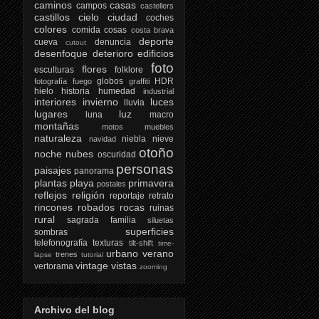
caminos
casas
campos
castellers
castillos
cielo
ciudad
coches
colores
comida
cosas
costa brava
deporte
cueva
denuncia
cutout
desenfoque
deterioro
edificios
foto
flores
esculturas
folklore
globos
HDR
fotografía
fuego
graffiti
hielo
historia
humedad
industrial
interiores
invierno
luces
lluvia
lugares
luz
luna
macro
montañas
motos
muebles
naturaleza
niebla
nieve
navidad
otoño
noche
nubes
oscuridad
personas
paisajes
panorama
plantas
playa
primavera
postales
reflejos
religión
reportaje
retrato
rincones
robados
rocas
ruinas
rural
sagrada familia
siluetas
superficies
sombras
telefonografía
texturas
tilt-shift
time-
urbano
verano
trenes
lapse
tutorial
vintage
vistas
vertorama
zooming
Archivo del blog