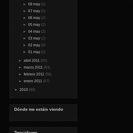
►
08 may
(2)
►
07 may
(2)
►
06 may
(2)
►
05 may
(2)
►
04 may
(2)
►
03 may
(2)
►
02 may
(2)
►
01 may
(2)
►
abril 2011
(55)
►
marzo 2011
(63)
►
febrero 2011
(56)
►
enero 2011
(67)
►
2010
(86)
Dónde me estáis viendo
Seguidores