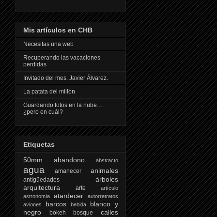
Mis artículos en CHB
Necesitas una web
Recuperando las vacaciones
perdidas
Invitado del mes. Javier Álvarez.
La patata del millón
Guardando fotos en la nube…
¿pero en cuál?
Etiquetas
50mm
abandono
abstracto
agua
animales
amanecer
árboles
antigüedades
arquitectura
arte
artículo
atardecer
astronomía
autorretratos
barcos
blanco y
aviones
bebida
negro
calles
bokeh
bosque