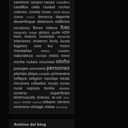
caminos
casas
campos
castellers
castillos
cielo
ciudad
coches
colores
comida
cosas
costa brava
deporte
cueva
denuncia
cutout
desenfoque
deterioro
edificios
foto
flores
esculturas
folklore
globos
HDR
fotografía
fuego
graffiti
hielo
historia
humedad
industrial
interiores
invierno
luces
lluvia
lugares
luz
luna
macro
montañas
motos
muebles
naturaleza
niebla
nieve
navidad
otoño
noche
nubes
oscuridad
personas
paisajes
panorama
plantas
playa
primavera
postales
reflejos
religión
reportaje
retrato
rincones
robados
rocas
ruinas
rural
sagrada familia
siluetas
superficies
sombras
telefonografía
texturas
tilt-shift
time-
urbano
verano
trenes
lapse
tutorial
vintage
vistas
vertorama
zooming
Archivo del blog