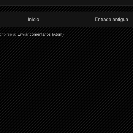
Inicio
Entrada antigua
ribirse a:
Enviar comentarios (Atom)