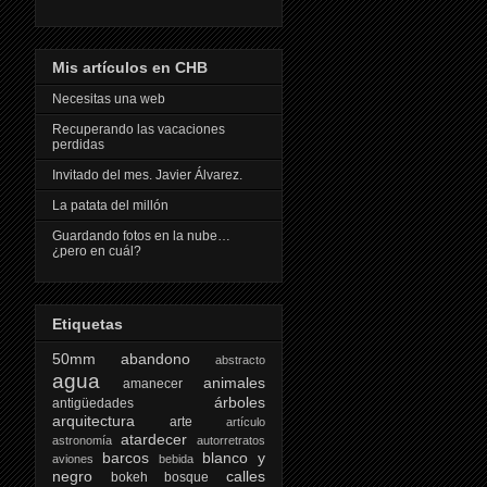
Mis artículos en CHB
Necesitas una web
Recuperando las vacaciones
perdidas
Invitado del mes. Javier Álvarez.
La patata del millón
Guardando fotos en la nube…
¿pero en cuál?
Etiquetas
50mm
abandono
abstracto
agua
animales
amanecer
árboles
antigüedades
arquitectura
arte
artículo
atardecer
astronomía
autorretratos
barcos
blanco y
aviones
bebida
negro
calles
bokeh
bosque