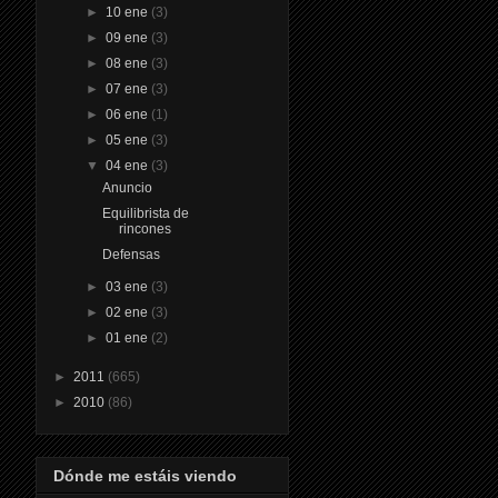
►
10 ene
(3)
►
09 ene
(3)
►
08 ene
(3)
►
07 ene
(3)
►
06 ene
(1)
►
05 ene
(3)
▼
04 ene
(3)
Anuncio
Equilibrista de
rincones
Defensas
►
03 ene
(3)
►
02 ene
(3)
►
01 ene
(2)
►
2011
(665)
►
2010
(86)
Dónde me estáis viendo