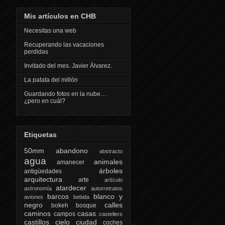
Mis artículos en CHB
Necesitas una web
Recuperando las vacaciones
perdidas
Invitado del mes. Javier Álvarez.
La patata del millón
Guardando fotos en la nube…
¿pero en cuál?
Etiquetas
50mm
abandono
abstracto
agua
animales
amanecer
árboles
antigüedades
arquitectura
arte
artículo
atardecer
astronomía
autorretratos
barcos
blanco y
aviones
bebida
negro
calles
bokeh
bosque
caminos
casas
campos
castellers
castillos
cielo
ciudad
coches