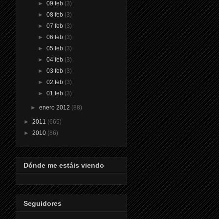
►
09 feb
(3)
►
08 feb
(3)
►
07 feb
(3)
►
06 feb
(3)
►
05 feb
(3)
►
04 feb
(3)
►
03 feb
(3)
►
02 feb
(3)
►
01 feb
(3)
►
enero 2012
(88)
►
2011
(665)
►
2010
(86)
Dónde me estáis viendo
Seguidores