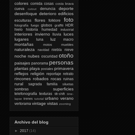
colores
comida
cosas
costa brava
deporte
cueva
denuncia
cutout
desenfoque
deterioro
edificios
foto
flores
esculturas
folklore
globos
HDR
fotografía
fuego
graffiti
hielo
historia
humedad
industrial
interiores
invierno
luces
lluvia
lugares
luz
luna
macro
montañas
motos
muebles
naturaleza
niebla
nieve
navidad
otoño
noche
nubes
oscuridad
personas
paisajes
panorama
plantas
playa
primavera
postales
reflejos
religión
reportaje
retrato
rincones
robados
rocas
ruinas
rural
sagrada familia
siluetas
superficies
sombras
telefonografía
texturas
tilt-shift
time-
urbano
verano
trenes
lapse
tutorial
vintage
vistas
vertorama
zooming
Archivo del blog
►
2017
(14)