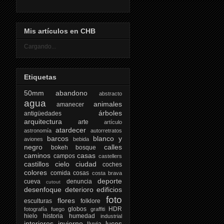
Mis artículos en CHB
Cargando...
Etiquetas
50mm
abandono
abstracto
agua
animales
amanecer
árboles
antigüedades
arquitectura
arte
artículo
atardecer
astronomía
autorretratos
barcos
blanco y
aviones
bebida
negro
calles
bokeh
bosque
caminos
casas
campos
castellers
castillos
cielo
ciudad
coches
colores
comida
cosas
costa brava
deporte
cueva
denuncia
cutout
desenfoque
deterioro
edificios
foto
flores
esculturas
folklore
globos
HDR
fotografía
fuego
graffiti
hielo
historia
humedad
industrial
interiores
invierno
luces
lluvia