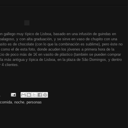
rigen gallego muy típico de Lisboa, basado en una infusión de guindas en
mpalagoso, y con alta graduación, y se sirve en vaso de chupito con una
asito es de chocolate (con lo que la combinación es sublime), pero éste no
s como el de esta foto, donde acuden los jóvenes a primera hora de la
ecio de poco más de 1€ en vasito de plástico (también se pueden comprar
s la más antigua y típica de Lisboa, en la plaza de São Domingos, y dentro
 4 clientes.
.
comida
,
noche
,
personas