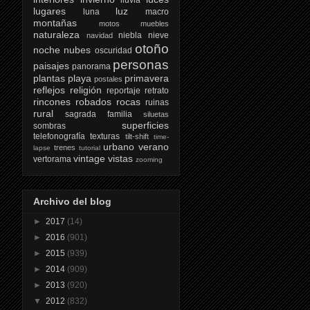
lugares
luz
luna
macro
montañas
motos
muebles
naturaleza
niebla
nieve
navidad
otoño
noche
nubes
oscuridad
personas
paisajes
panorama
plantas
playa
primavera
postales
reflejos
religión
reportaje
retrato
rincones
robados
rocas
ruinas
rural
sagrada familia
siluetas
superficies
sombras
telefonografía
texturas
tilt-shift
time-
urbano
verano
trenes
lapse
tutorial
vintage
vistas
vertorama
zooming
Archivo del blog
►
2017
(14)
►
2016
(901)
►
2015
(939)
►
2014
(909)
►
2013
(920)
▼
2012
(832)