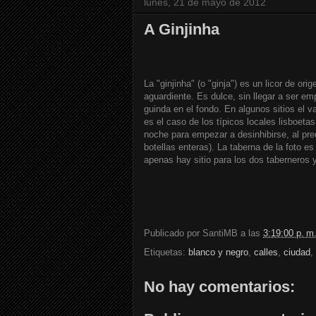
lunes, 21 de mayo de 2012
A Ginjinha
La "ginjinha" (o "ginja") es un licor de o
aguardiente. Es dulce, sin llegar a ser e
guinda en el fondo. En algunos sitios el v
es el caso de los típicos locales lisboeta
noche para empezar a desinhibirse, al pr
botellas enteras). La taberna de la foto e
apenas hay sitio para los dos taberneros y
Publicado por
SantiMB
a las
3:19:00 p. m
Etiquetas:
blanco y negro
,
calles
,
ciudad
,
No hay comentarios: