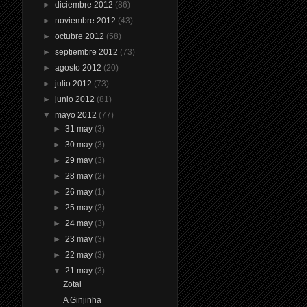
►
diciembre 2012
(86)
►
noviembre 2012
(43)
►
octubre 2012
(58)
►
septiembre 2012
(73)
►
agosto 2012
(20)
►
julio 2012
(73)
►
junio 2012
(81)
▼
mayo 2012
(77)
►
31 may
(3)
►
30 may
(3)
►
29 may
(3)
►
28 may
(2)
►
26 may
(1)
►
25 may
(3)
►
24 may
(3)
►
23 may
(3)
►
22 may
(3)
▼
21 may
(3)
Zotal
A Ginjinha