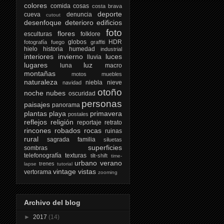
colores
comida
cosas
costa brava
deporte
cueva
denuncia
cutout
desenfoque
deterioro
edificios
foto
flores
esculturas
folklore
globos
HDR
fotografía
fuego
graffiti
hielo
historia
humedad
industrial
interiores
invierno
luces
lluvia
lugares
luz
luna
macro
montañas
motos
muebles
naturaleza
niebla
nieve
navidad
otoño
noche
nubes
oscuridad
personas
paisajes
panorama
plantas
playa
primavera
postales
reflejos
religión
reportaje
retrato
rincones
robados
rocas
ruinas
rural
sagrada familia
siluetas
superficies
sombras
telefonografía
texturas
tilt-shift
time-
urbano
verano
trenes
lapse
tutorial
vintage
vistas
vertorama
zooming
Archivo del blog
►
2017
(14)