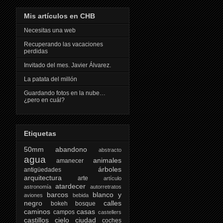
Mis artículos en CHB
Necesitas una web
Recuperando las vacaciones
perdidas
Invitado del mes. Javier Álvarez.
La patata del millón
Guardando fotos en la nube…
¿pero en cuál?
Etiquetas
50mm
abandono
abstracto
agua
animales
amanecer
árboles
antigüedades
arquitectura
arte
artículo
atardecer
astronomía
autorretratos
barcos
blanco y
aviones
bebida
negro
calles
bokeh
bosque
caminos
casas
campos
castellers
castillos
cielo
ciudad
coches