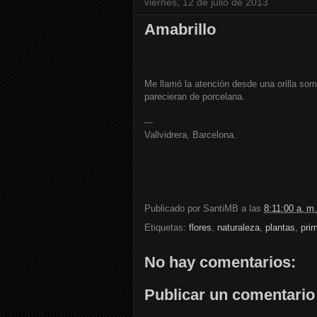
viernes, 12 de julio de 2013
Amabrillo
Me llamó la atención desde una orilla som
parecieran de porcelana.
---
Vallvidrera, Barcelona.
Publicado por
SantiMB
a las
8:11:00 a. m.
Etiquetas:
flores
,
naturaleza
,
plantas
,
pri
No hay comentarios:
Publicar un comentario