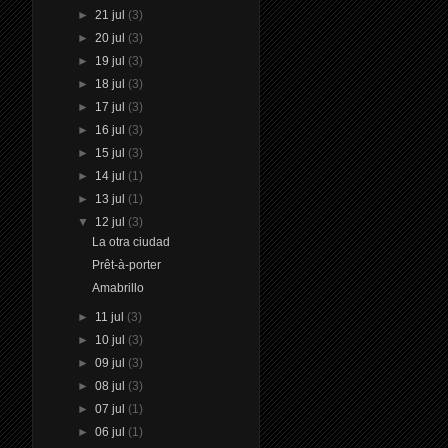
►
21 jul
(3)
►
20 jul
(3)
►
19 jul
(3)
►
18 jul
(3)
►
17 jul
(3)
►
16 jul
(3)
►
15 jul
(3)
►
14 jul
(1)
►
13 jul
(1)
▼
12 jul
(3)
La otra ciudad
Prêt-à-porter
Amabrillo
►
11 jul
(3)
►
10 jul
(3)
►
09 jul
(3)
►
08 jul
(3)
►
07 jul
(1)
►
06 jul
(1)