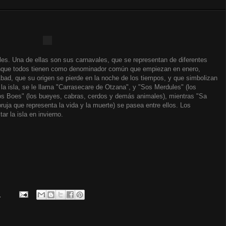
les. Una de ellas son sus carnavales, que se representan de diferentes
unque todos tienen como denominador común que empiezan en enero,
bad, que su origen se pierde en la noche de los tiempos, y que simbolizan
e la isla, se le llama "Carrasecare de Otzana", y "Sos Merdules" (los
s Boes" (los bueyes, cabras, cerdos y demás animales), mientras "Sa
ruja que representa la vida y la muerte) se pasea entre ellos. Los
ar la isla en invierno.
.