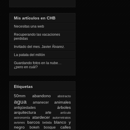
Mis artículos en CHB
Necesitas una web
Recuperando las vacaciones
perdidas
Invitado del mes. Javier Álvarez.
La patata del millón
Guardando fotos en la nube…
¿pero en cuál?
Etiquetas
50mm
abandono
abstracto
agua
animales
amanecer
árboles
antigüedades
arquitectura
arte
artículo
atardecer
astronomía
autorretratos
barcos
blanco y
aviones
bebida
negro
calles
bokeh
bosque