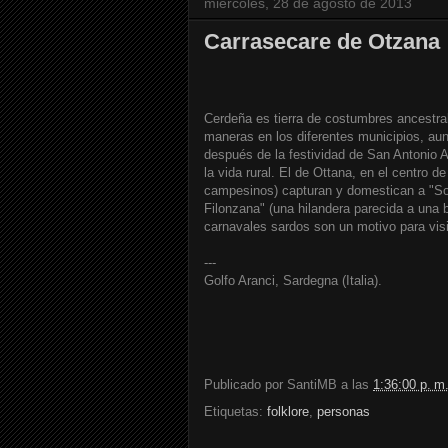
miércoles, 28 de agosto de 2013
Carrasecare de Otzana
Cerdeña es tierra de costumbres ancestra
maneras en los diferentes municipios, a
después de la festividad de San Antonio A
la vida rural. El de Ottana, en el centro d
campesinos) capturan y domestican a "So
Filonzana" (una hilandera parecida a una b
carnavales sardos son un motivo para visit
---
Golfo Aranci, Sardegna (Italia).
Publicado por
SantiMB
a las
1:36:00 p. m
Etiquetas:
folklore
,
personas