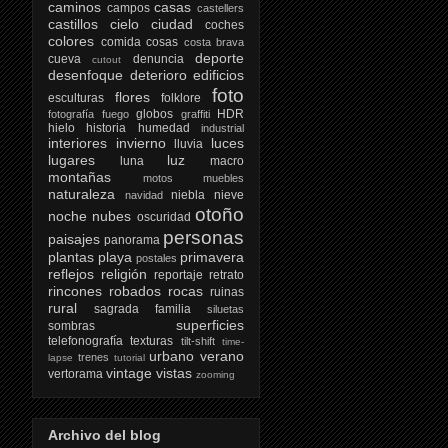
caminos
casas
campos
castellers
castillos
cielo
ciudad
coches
colores
comida
cosas
costa brava
deporte
cueva
denuncia
cutout
desenfoque
deterioro
edificios
foto
flores
esculturas
folklore
globos
HDR
fotografía
fuego
graffiti
hielo
historia
humedad
industrial
interiores
invierno
luces
lluvia
lugares
luz
luna
macro
montañas
motos
muebles
naturaleza
niebla
nieve
navidad
otoño
noche
nubes
oscuridad
personas
paisajes
panorama
plantas
playa
primavera
postales
reflejos
religión
reportaje
retrato
rincones
robados
rocas
ruinas
rural
sagrada familia
siluetas
superficies
sombras
telefonografía
texturas
tilt-shift
time-
urbano
verano
trenes
lapse
tutorial
vintage
vistas
vertorama
zooming
Archivo del blog