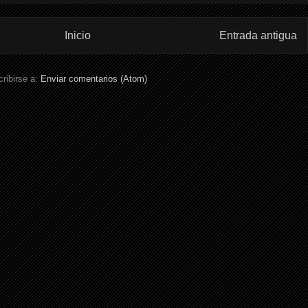
Inicio
Entrada antigua
ribirse a:
Enviar comentarios (Atom)