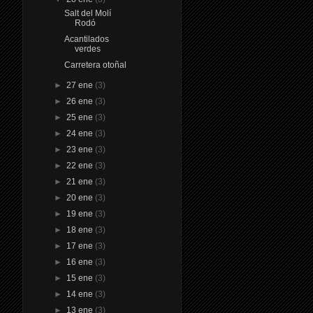
Salt del Molí
Rodó
Acantilados
verdes
Carretera otoñal
►
27 ene
(3)
►
26 ene
(3)
►
25 ene
(3)
►
24 ene
(3)
►
23 ene
(3)
►
22 ene
(3)
►
21 ene
(3)
►
20 ene
(3)
►
19 ene
(3)
►
18 ene
(3)
►
17 ene
(3)
►
16 ene
(3)
►
15 ene
(3)
►
14 ene
(3)
►
13 ene
(3)