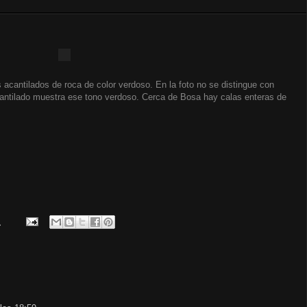
acantilados de roca de color verdoso. En la foto no se distingue con
acantilado muestra ese tono verdoso. Cerca de Bosa hay calas enteras de
.