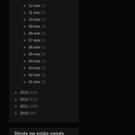
►
12 ene
(2)
►
11 ene
(2)
►
10 ene
(3)
►
09 ene
(3)
►
08 ene
(3)
►
07 ene
(2)
►
06 ene
(1)
►
05 ene
(2)
►
04 ene
(2)
►
03 ene
(3)
►
02 ene
(3)
►
01 ene
(2)
►
2013
(920)
►
2012
(832)
►
2011
(665)
►
2010
(86)
Dónde me estáis viendo