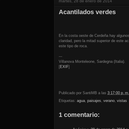
martes, 28 de enero de 2014
Acantilados verdes
En la costa oeste de Cerdeña hay algunos 
claridad, pero la mitad superior de este 
este tipo de roca.
---
Villanova Monteleone, Sardegna (Italia).
[
EXIF
]
Publicado por
SantiMB
a las
3:17:00 p. m
Etiquetas:
agua
,
paisajes
,
verano
,
vistas
1 comentario: