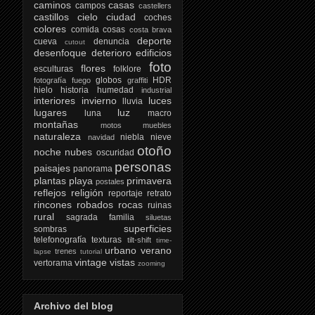
caminos
casas
campos
castellers
castillos
cielo
ciudad
coches
colores
comida
cosas
costa brava
deporte
cueva
denuncia
cutout
desenfoque
deterioro
edificios
foto
flores
esculturas
folklore
globos
HDR
fotografía
fuego
graffiti
hielo
historia
humedad
industrial
interiores
invierno
luces
lluvia
lugares
luz
luna
macro
montañas
motos
muebles
naturaleza
niebla
nieve
navidad
otoño
noche
nubes
oscuridad
personas
paisajes
panorama
plantas
playa
primavera
postales
reflejos
religión
reportaje
retrato
rincones
robados
rocas
ruinas
rural
sagrada familia
siluetas
superficies
sombras
telefonografía
texturas
tilt-shift
time-
urbano
verano
trenes
lapse
tutorial
vintage
vistas
vertorama
zooming
Archivo del blog