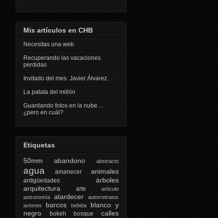
Mis artículos en CHB
Necesitas una web
Recuperando las vacaciones
perdidas
Invitado del mes. Javier Álvarez.
La patata del millón
Guardando fotos en la nube…
¿pero en cuál?
Etiquetas
50mm
abandono
abstracto
agua
animales
amanecer
árboles
antigüedades
arquitectura
arte
artículo
atardecer
astronomía
autorretratos
barcos
blanco y
aviones
bebida
negro
calles
bokeh
bosque