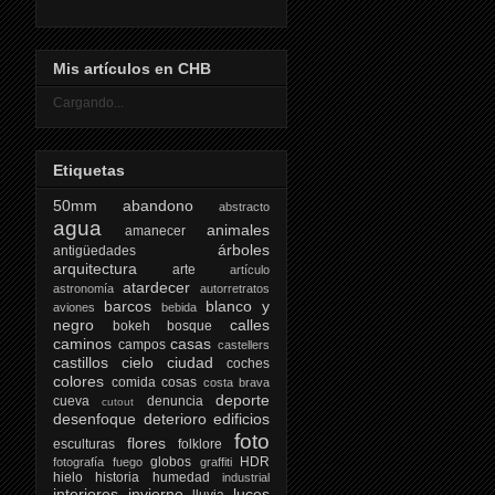
Mis artículos en CHB
Cargando...
Etiquetas
50mm
abandono
abstracto
agua
animales
amanecer
árboles
antigüedades
arquitectura
arte
artículo
atardecer
astronomía
autorretratos
barcos
blanco y
aviones
bebida
negro
calles
bokeh
bosque
caminos
casas
campos
castellers
castillos
cielo
ciudad
coches
colores
comida
cosas
costa brava
deporte
cueva
denuncia
cutout
desenfoque
deterioro
edificios
foto
flores
esculturas
folklore
globos
HDR
fotografía
fuego
graffiti
hielo
historia
humedad
industrial
interiores
invierno
luces
lluvia