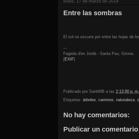
lunes, 17 de marzo de 2014
Entre las sombras
El sol se escurre por entre las hojas de l
---
Fageda d'en Jordà - Santa Pau, Girona.
[
EXIF
]
Publicado por
SantiMB
a las
2:13:00 p. m
Etiquetas:
árboles
,
caminos
,
naturaleza
,
No hay comentarios:
Publicar un comentario