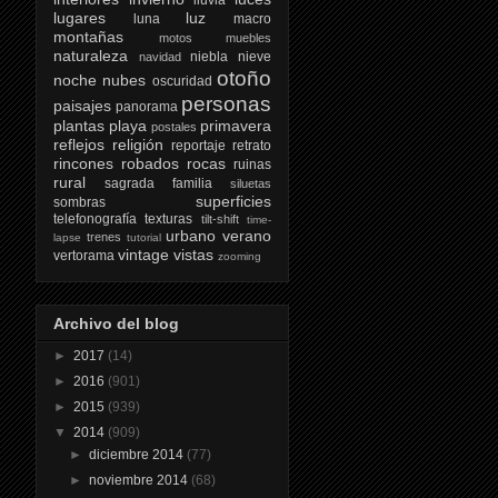
lugares
luz
luna
macro
montañas
motos
muebles
naturaleza
niebla
nieve
navidad
otoño
noche
nubes
oscuridad
personas
paisajes
panorama
plantas
playa
primavera
postales
reflejos
religión
reportaje
retrato
rincones
robados
rocas
ruinas
rural
sagrada familia
siluetas
superficies
sombras
telefonografía
texturas
tilt-shift
time-
urbano
verano
trenes
lapse
tutorial
vintage
vistas
vertorama
zooming
Archivo del blog
►
2017
(14)
►
2016
(901)
►
2015
(939)
▼
2014
(909)
►
diciembre 2014
(77)
►
noviembre 2014
(68)