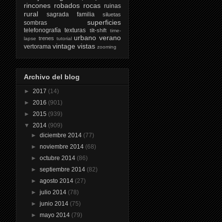
rincones
robados
rocas
ruinas
rural
sagrada familia
siluetas
superficies
sombras
telefonografía
texturas
tilt-shift
time-
urbano
verano
trenes
lapse
tutorial
vintage
vistas
vertorama
zooming
Archivo del blog
►
2017
(14)
►
2016
(901)
►
2015
(939)
▼
2014
(909)
►
diciembre 2014
(77)
►
noviembre 2014
(68)
►
octubre 2014
(86)
►
septiembre 2014
(82)
►
agosto 2014
(27)
►
julio 2014
(78)
►
junio 2014
(75)
►
mayo 2014
(79)