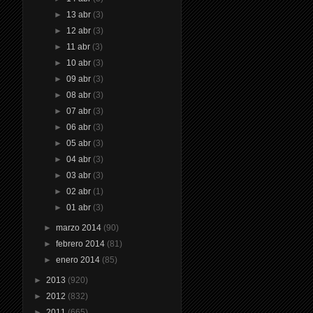
►
13 abr
(3)
►
12 abr
(3)
►
11 abr
(3)
►
10 abr
(3)
►
09 abr
(3)
►
08 abr
(3)
►
07 abr
(3)
►
06 abr
(3)
►
05 abr
(3)
►
04 abr
(3)
►
03 abr
(3)
►
02 abr
(1)
►
01 abr
(3)
►
marzo 2014
(90)
►
febrero 2014
(81)
►
enero 2014
(85)
►
2013
(920)
►
2012
(832)
►
2011
(665)