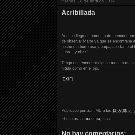
viernes, 18 de abril de 2014
Acribillada
Anoche llegó el momento de reencontrar
de observar Marte ya que se encontraba en
noche era horrorosa y empapaba tanto el 
Luna... y ni así.
Tengo que encontrar alguna manera mejor
nítida como en el ojo.
[
EXIF
]
Publicado por
SantiMB
a las
11:07:00 p. 
Etiquetas:
astronomía
,
luna
No hay comentarios: