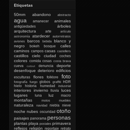
Etiquetas
50mm
abandono
abstracto
agua
animales
amanecer
árboles
antigüedades
arquitectura
arte
artículo
atardecer
astronomía
autorretratos
barcos
blanco y
aviones
bebida
negro
calles
bokeh
bosque
caminos
casas
campos
castellers
castillos
cielo
ciudad
coches
colores
comida
cosas
costa brava
deporte
cueva
denuncia
cutout
desenfoque
deterioro
edificios
foto
flores
esculturas
folklore
globos
HDR
fotografía
fuego
graffiti
hielo
historia
humedad
industrial
interiores
invierno
luces
lluvia
lugares
luz
luna
macro
montañas
motos
muebles
naturaleza
niebla
nieve
navidad
otoño
noche
nubes
oscuridad
personas
paisajes
panorama
plantas
playa
primavera
postales
reflejos
religión
reportaje
retrato