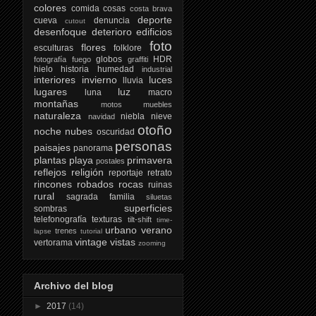
colores
comida
cosas
costa brava
deporte
cueva
denuncia
cutout
desenfoque
deterioro
edificios
foto
flores
esculturas
folklore
globos
HDR
fotografía
fuego
graffiti
hielo
historia
humedad
industrial
interiores
invierno
luces
lluvia
lugares
luz
luna
macro
montañas
motos
muebles
naturaleza
niebla
nieve
navidad
otoño
noche
nubes
oscuridad
personas
paisajes
panorama
plantas
playa
primavera
postales
reflejos
religión
reportaje
retrato
rincones
robados
rocas
ruinas
rural
sagrada familia
siluetas
superficies
sombras
telefonografía
texturas
tilt-shift
time-
urbano
verano
trenes
lapse
tutorial
vintage
vistas
vertorama
zooming
Archivo del blog
►
2017
(14)