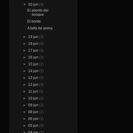
▼
20 jun
(3)
El aliento del
bosque
El borde
A falta de arena
►
19 jun
(3)
►
18 jun
(3)
►
17 jun
(3)
►
16 jun
(3)
►
15 jun
(2)
►
14 jun
(2)
►
13 jun
(3)
►
12 jun
(3)
►
11 jun
(3)
►
10 jun
(2)
►
09 jun
(3)
►
08 jun
(2)
►
06 jun
(3)
►
05 jun
(3)
►
04 jun
(3)