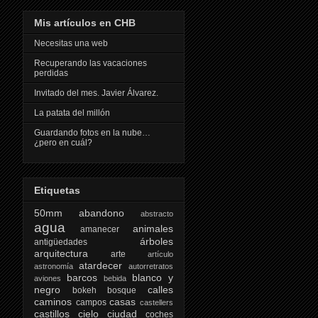
Mis artículos en CHB
Necesitas una web
Recuperando las vacaciones
perdidas
Invitado del mes. Javier Álvarez.
La patata del millón
Guardando fotos en la nube…
¿pero en cuál?
Etiquetas
50mm
abandono
abstracto
agua
animales
amanecer
árboles
antigüedades
arquitectura
arte
artículo
atardecer
astronomía
autorretratos
barcos
blanco y
aviones
bebida
negro
calles
bokeh
bosque
caminos
casas
campos
castellers
castillos
cielo
ciudad
coches