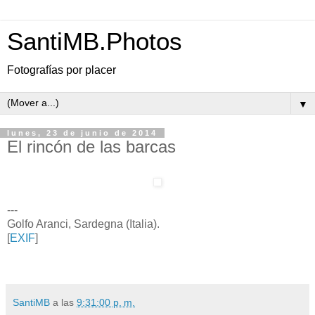
SantiMB.Photos
Fotografías por placer
▼
lunes, 23 de junio de 2014
El rincón de las barcas
---
Golfo Aranci, Sardegna (Italia).
[
EXIF
]
SantiMB
a las
9:31:00 p. m.