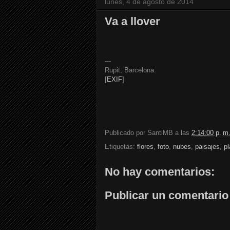
lunes, 4 de agosto de 2014
Va a llover
---
Rupit, Barcelona.
[
EXIF
]
Publicado por
SantiMB
a las
2:14:00 p. m
Etiquetas:
flores
,
foto
,
nubes
,
paisajes
,
pl
No hay comentarios:
Publicar un comentario