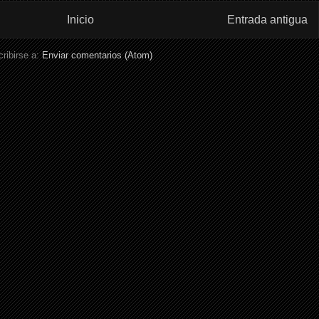
Inicio
Entrada antigua
ribirse a:
Enviar comentarios (Atom)