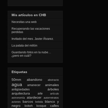
Mis artículos en CHB
Necesitas una web
Recuperando las vacaciones
perdidas
Invitado del mes. Javier Álvarez.
La patata del millón
Guardando fotos en la nube…
¿pero en cuál?
Etiquetas
50mm
abandono
abstracto
agua
animales
amanecer
árboles
antigüedades
arquitectura
arte
artículo
atardecer
astronomía
autorretratos
barcos
blanco y
aviones
bebida
negro
calles
bokeh
bosque