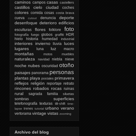
caminos
casas
campos
castellers
castillos
cielo
ciudad
coches
colores
comida
cosas
costa brava
deporte
cueva
denuncia
cutout
desenfoque
deterioro
edificios
foto
flores
esculturas
folklore
globos
HDR
fotografía
fuego
graffiti
hielo
historia
humedad
industrial
interiores
invierno
luces
lluvia
lugares
luz
luna
macro
montañas
motos
muebles
naturaleza
niebla
nieve
navidad
otoño
noche
nubes
oscuridad
personas
paisajes
panorama
plantas
playa
primavera
postales
reflejos
religión
reportaje
retrato
rincones
robados
rocas
ruinas
rural
sagrada familia
siluetas
superficies
sombras
telefonografía
texturas
tilt-shift
time-
urbano
verano
trenes
lapse
tutorial
vintage
vistas
vertorama
zooming
Archivo del blog