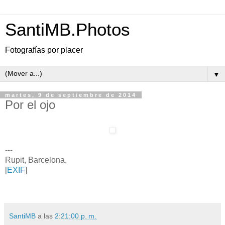
SantiMB.Photos
Fotografías por placer
▼
martes, 9 de septiembre de 2014
Por el ojo
---
Rupit, Barcelona.
[
EXIF
]
SantiMB
a las
2:21:00 p. m.