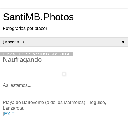
SantiMB.Photos
Fotografías por placer
▼
lunes, 13 de octubre de 2014
Naufragando
Así estamos...
---
Playa de Barlovento (o de los Mármoles) - Teguise,
Lanzarote.
[
EXIF
]