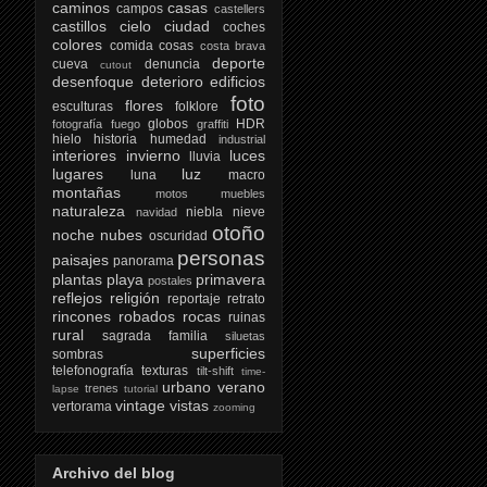
caminos
casas
campos
castellers
castillos
cielo
ciudad
coches
colores
comida
cosas
costa brava
deporte
cueva
denuncia
cutout
desenfoque
deterioro
edificios
foto
flores
esculturas
folklore
globos
HDR
fotografía
fuego
graffiti
hielo
historia
humedad
industrial
interiores
invierno
luces
lluvia
lugares
luz
luna
macro
montañas
motos
muebles
naturaleza
niebla
nieve
navidad
otoño
noche
nubes
oscuridad
personas
paisajes
panorama
plantas
playa
primavera
postales
reflejos
religión
reportaje
retrato
rincones
robados
rocas
ruinas
rural
sagrada familia
siluetas
superficies
sombras
telefonografía
texturas
tilt-shift
time-
urbano
verano
trenes
lapse
tutorial
vintage
vistas
vertorama
zooming
Archivo del blog