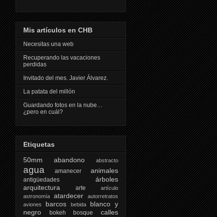
Mis artículos en CHB
Necesitas una web
Recuperando las vacaciones
perdidas
Invitado del mes. Javier Álvarez.
La patata del millón
Guardando fotos en la nube…
¿pero en cuál?
Etiquetas
50mm
abandono
abstracto
agua
animales
amanecer
árboles
antigüedades
arquitectura
arte
artículo
atardecer
astronomía
autorretratos
barcos
blanco y
aviones
bebida
negro
calles
bokeh
bosque