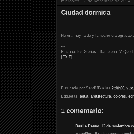
miércoles, 12 de noviembre de 2014
Ciudad dormida
No era muy tarde y la noche era agradable
---
Plaça de les Glòries - Barcelona. V Que
[
EXIF
]
Publicado por
SantiMB
a las
2:40:00 p. m
Etiquetas:
agua
,
arquitectura
,
colores
,
edi
1 comentario:
Basile Pesso
12 de noviembre d
Magnifico. Excelentemente hecho