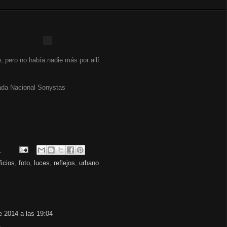
, pero no había nadie más por allí.
dada Nacional Sonystas
.
ficios
,
foto
,
luces
,
reflejos
,
urbano
e 2014 a las 19:04
.