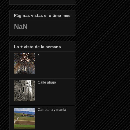
Páginas vistas el último mes
NaN
Lo + visto de la semana
ᴧ
Calle abajo
Carretera y manta