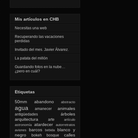
Mis artículos en CHB
Necesitas una web
Recuperando las vacaciones
perdidas
Invitado del mes. Javier Álvarez.
La patata del millón
Guardando fotos en la nube…
¿pero en cuál?
Etiquetas
50mm
abandono
abstracto
agua
animales
amanecer
árboles
antigüedades
arquitectura
arte
artículo
atardecer
astronomía
autorretratos
barcos
blanco y
aviones
bebida
negro
calles
bokeh
bosque