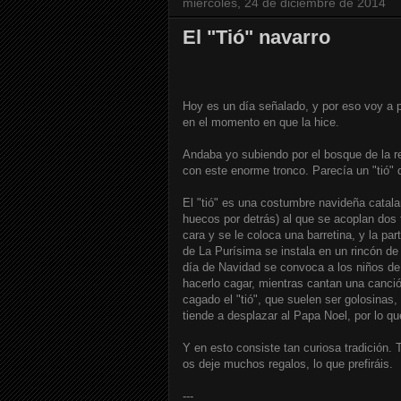
miércoles, 24 de diciembre de 2014
El "Tió" navarro
Hoy es un día señalado, y por eso voy a p
en el momento en que la hice.
Andaba yo subiendo por el bosque de la re
con este enorme tronco. Parecía un "tió" q
El "tió" es una costumbre navideña catal
huecos por detrás) al que se acoplan dos 
cara y se le coloca una barretina, y la p
de La Purísima se instala en un rincón d
día de Navidad se convoca a los niños de 
hacerlo cagar, mientras cantan una canci
cagado el "tió", que suelen ser golosinas
tiende a desplazar al Papa Noel, por lo 
Y en esto consiste tan curiosa tradición.
os deje muchos regalos, lo que prefiráis.
---