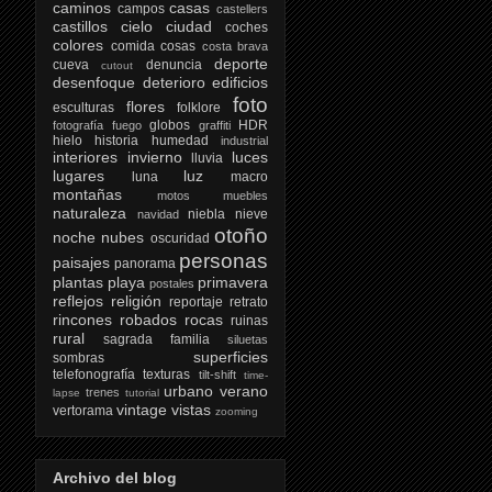
caminos
casas
campos
castellers
castillos
cielo
ciudad
coches
colores
comida
cosas
costa brava
deporte
cueva
denuncia
cutout
desenfoque
deterioro
edificios
foto
flores
esculturas
folklore
globos
HDR
fotografía
fuego
graffiti
hielo
historia
humedad
industrial
interiores
invierno
luces
lluvia
lugares
luz
luna
macro
montañas
motos
muebles
naturaleza
niebla
nieve
navidad
otoño
noche
nubes
oscuridad
personas
paisajes
panorama
plantas
playa
primavera
postales
reflejos
religión
reportaje
retrato
rincones
robados
rocas
ruinas
rural
sagrada familia
siluetas
superficies
sombras
telefonografía
texturas
tilt-shift
time-
urbano
verano
trenes
lapse
tutorial
vintage
vistas
vertorama
zooming
Archivo del blog