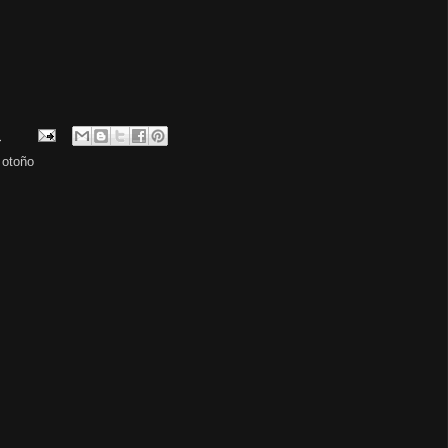
.
,
otoño