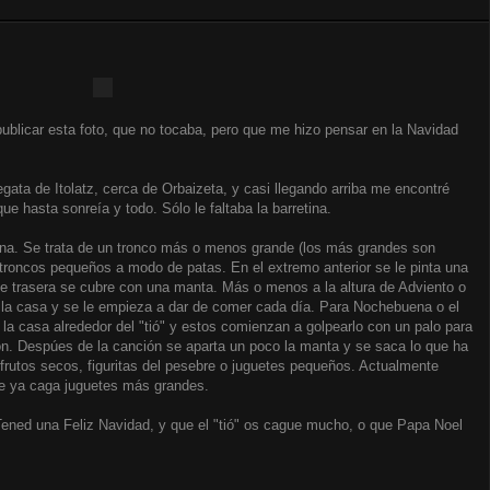
ublicar esta foto, que no tocaba, pero que me hizo pensar en la Navidad
gata de Itolatz, cerca de Orbaizeta, y casi llegando arriba me encontré
ue hasta sonreía y todo. Sólo le faltaba la barretina.
ana. Se trata de un tronco más o menos grande (los más grandes son
troncos pequeños a modo de patas. En el extremo anterior se le pinta una
arte trasera se cubre con una manta. Más o menos a la altura de Adviento o
e la casa y se le empieza a dar de comer cada día. Para Nochebuena o el
la casa alrededor del "tió" y estos comienzan a golpearlo con un palo para
ón. Despúes de la canción se aparta un poco la manta y se saca lo que ha
, frutos secos, figuritas del pesebre o juguetes pequeños. Actualmente
que ya caga juguetes más grandes.
 Tened una Feliz Navidad, y que el "tió" os cague mucho, o que Papa Noel