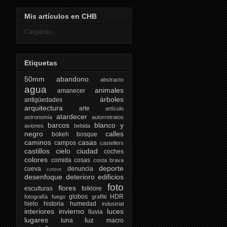
Mis artículos en CHB
Cargando...
Etiquetas
50mm
abandono
abstracto
agua
animales
amanecer
árboles
antigüedades
arquitectura
arte
artículo
atardecer
astronomía
autorretratos
barcos
blanco y
aviones
bebida
negro
calles
bokeh
bosque
caminos
casas
campos
castellers
castillos
cielo
ciudad
coches
colores
comida
cosas
costa brava
deporte
cueva
denuncia
cutout
desenfoque
deterioro
edificios
foto
flores
esculturas
folklore
globos
HDR
fotografía
fuego
graffiti
hielo
historia
humedad
industrial
interiores
invierno
luces
lluvia
lugares
luz
luna
macro