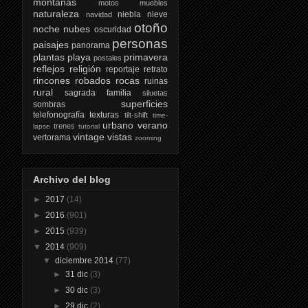
montañas
motos
muebles
naturaleza
niebla
nieve
navidad
otoño
noche
nubes
oscuridad
personas
paisajes
panorama
plantas
playa
primavera
postales
reflejos
religión
reportaje
retrato
rincones
robados
rocas
ruinas
rural
sagrada familia
siluetas
superficies
sombras
telefonografía
texturas
tilt-shift
time-
urbano
verano
trenes
lapse
tutorial
vintage
vistas
vertorama
zooming
Archivo del blog
►
2017
(14)
►
2016
(901)
►
2015
(939)
▼
2014
(909)
▼
diciembre 2014
(77)
►
31 dic
(3)
►
30 dic
(3)
►
29 dic
(2)