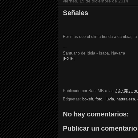
viernes, 19 de diciembre de 2014
Señales
Por más que el clima tienda a cambiar, la
---
Santuario de Idoia - Isaba, Navarra
[
EXIF
]
Publicado por
SantiMB
a las
7:49:00 a. m
Etiquetas:
bokeh
,
foto
,
lluvia
,
naturaleza
,
No hay comentarios:
Publicar un comentario