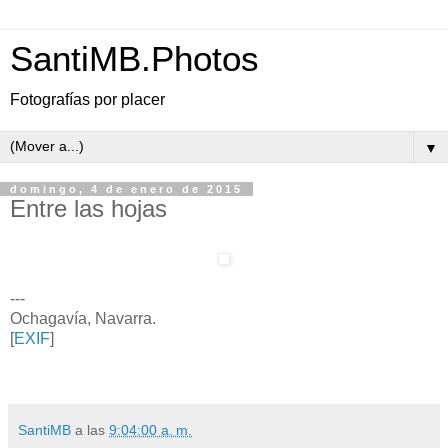
SantiMB.Photos
Fotografías por placer
▼
domingo, 4 de enero de 2015
Entre las hojas
---
Ochagavía, Navarra.
[
EXIF
]
SantiMB
a las
9:04:00 a. m.