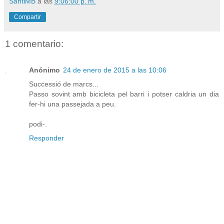
SantiMB
a las
9:06:00 p. m.
Compartir
1 comentario:
Anónimo
24 de enero de 2015 a las 10:06
Successió de marcs...
Passo sovint amb bicicleta pel barri i potser caldria un dia
fer-hi una passejada a peu.
podi-.
Responder