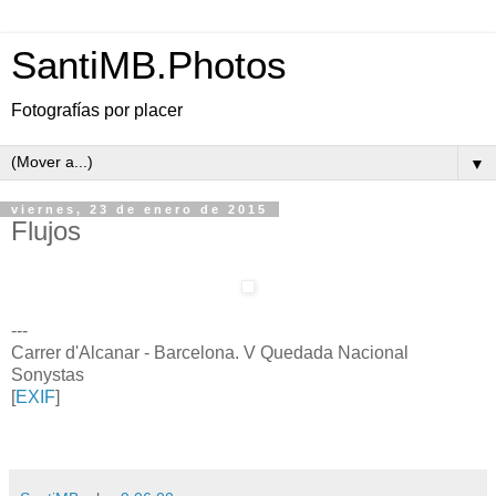
SantiMB.Photos
Fotografías por placer
▼
viernes, 23 de enero de 2015
Flujos
---
Carrer d'Alcanar - Barcelona. V Quedada Nacional
Sonystas
[
EXIF
]