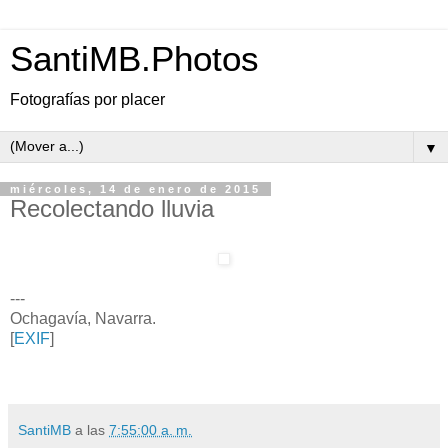
SantiMB.Photos
Fotografías por placer
▼
miércoles, 14 de enero de 2015
Recolectando lluvia
---
Ochagavía, Navarra.
[
EXIF
]
SantiMB
a las
7:55:00 a. m.