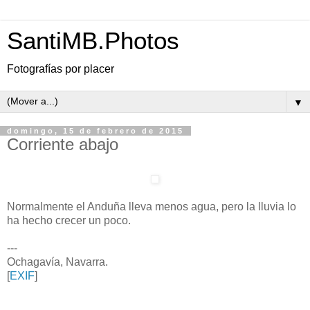
SantiMB.Photos
Fotografías por placer
▼
domingo, 15 de febrero de 2015
Corriente abajo
Normalmente el Anduña lleva menos agua, pero la lluvia lo
ha hecho crecer un poco.
---
Ochagavía, Navarra.
[
EXIF
]