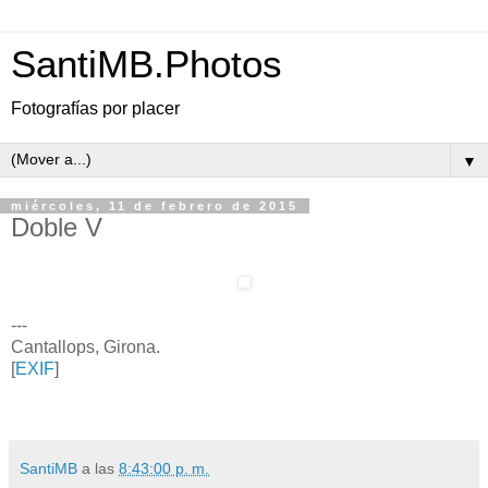
SantiMB.Photos
Fotografías por placer
▼
miércoles, 11 de febrero de 2015
Doble V
---
Cantallops, Girona.
[
EXIF
]
SantiMB
a las
8:43:00 p. m.