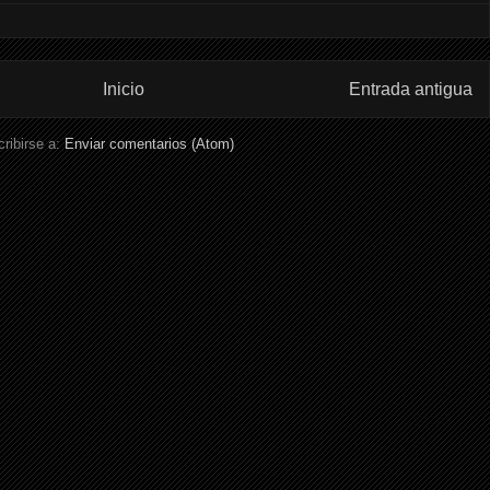
Inicio
Entrada antigua
ribirse a:
Enviar comentarios (Atom)