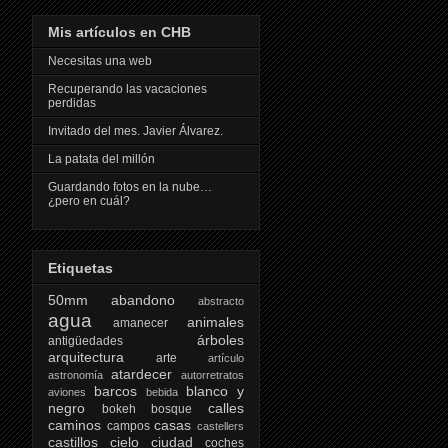
Mis artículos en CHB
Necesitas una web
Recuperando las vacaciones
perdidas
Invitado del mes. Javier Álvarez.
La patata del millón
Guardando fotos en la nube…
¿pero en cuál?
Etiquetas
50mm
abandono
abstracto
agua
animales
amanecer
árboles
antigüedades
arquitectura
arte
artículo
atardecer
astronomía
autorretratos
barcos
blanco y
aviones
bebida
negro
calles
bokeh
bosque
caminos
casas
campos
castellers
castillos
cielo
ciudad
coches