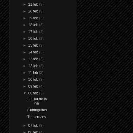
►
21 feb
(3)
►
20 feb
(3)
►
19 feb
(3)
►
18 feb
(3)
►
17 feb
(3)
►
16 feb
(3)
►
15 feb
(3)
►
14 feb
(3)
►
13 feb
(3)
►
12 feb
(3)
►
11 feb
(3)
►
10 feb
(3)
►
09 feb
(4)
▼
08 feb
(3)
El Clot de la
Tina
Chiringuitos
Tres cruces
►
07 feb
(3)
►
06 feb
(4)