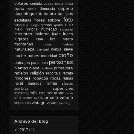
colores
comida
cosas
costa brava
deporte
cueva
denuncia
cutout
desenfoque
deterioro
edificios
foto
flores
esculturas
folklore
globos
HDR
fotografía
fuego
graffiti
hielo
historia
humedad
industrial
interiores
invierno
luces
lluvia
lugares
luz
luna
macro
montañas
motos
muebles
naturaleza
niebla
nieve
navidad
otoño
noche
nubes
oscuridad
personas
paisajes
panorama
plantas
playa
primavera
postales
reflejos
religión
reportaje
retrato
rincones
robados
rocas
ruinas
rural
sagrada familia
siluetas
superficies
sombras
telefonografía
texturas
tilt-shift
time-
urbano
verano
trenes
lapse
tutorial
vintage
vistas
vertorama
zooming
Archivo del blog
►
2017
(14)