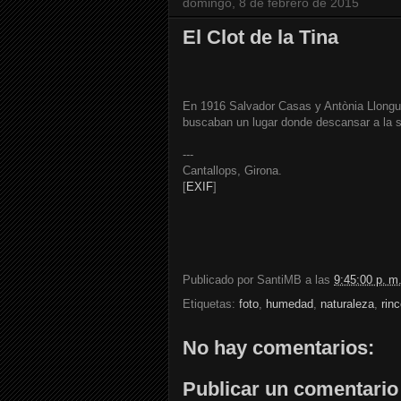
domingo, 8 de febrero de 2015
El Clot de la Tina
En 1916 Salvador Casas y Antònia Llongue
buscaban un lugar donde descansar a la 
---
Cantallops, Girona.
[
EXIF
]
Publicado por
SantiMB
a las
9:45:00 p. m
Etiquetas:
foto
,
humedad
,
naturaleza
,
rin
No hay comentarios:
Publicar un comentario