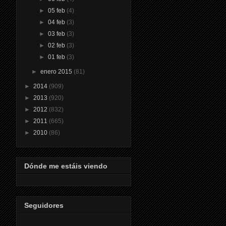
►
05 feb
(4)
►
04 feb
(3)
►
03 feb
(3)
►
02 feb
(3)
►
01 feb
(3)
►
enero 2015
(81)
►
2014
(909)
►
2013
(920)
►
2012
(832)
►
2011
(665)
►
2010
(86)
Dónde me estáis viendo
Seguidores